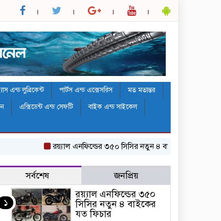
াস এন্ড লুব্রিকেন্ট
পার্টস এন্ড এক্সেসরিস
মত মতান্তর
ঠন
এক্সিডেন্ট এন্ড সেফটি
বাইক এন্ড সাইকেল
র‌য়্যাল এনফিল্ডের ৩৫০ সিসির নতুন ৪ বাইকের যত ফিচার
সর্বশেষ
জনপ্রিয়
র‌য়্যাল এনফিল্ডের ৩৫০
১
সিসির নতুন ৪ বাইকের
যত ফিচার