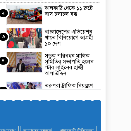
ঝালকাঠি থেকে ১১ রুটে
২
বাস চলাচল বন্ধ
বাংলাদেশের এভিয়েশন
৩
খাতে বিনিয়োগে আগ্রহী
১০ দেশ
সড়ক পরিবহন মালিক
৪
সমিতির সভাপতি হলেন
স্টার লাইনের হাজী
আলাউদ্দিন
তরুণরা ট্রাফিক নিয়ন্ত্রণে
৫
নামুক আবার
পেট্রোনাস লুব্রিক্যান্টস
৬
বিক্রি করবে মেঘনা
পেট্রোলিয়াম