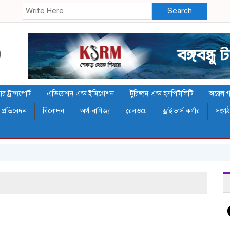
Search
 ট্রান্সপোর্ট
এভিয়েশন এন্ড ইমিগ্রেশন
টুরিজম এন্ড হসপিটালিটি
অয়েল গ্য
 প্রতিবেদন
বিনোদন
অর্থ-বাণিজ্য
রেলওয়ে
ড্রাইভার্স কর্ণার
সংগ