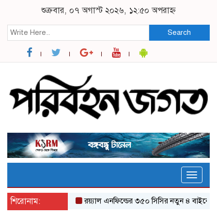
শুক্রবার, ০৭ অগাস্ট ২০২৬, ১২:৫০ অপরাহ্ন
Search
Toggle
naviga
শিরোনাম:
র‌য়্যাল এনফিল্ডের ৩৫০ সিসির নতুন ৪ বাইকের যত ফ