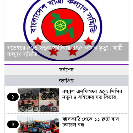
নভেম্বরে ৫৬৬ সড়ক দুর্ঘটনায় ৪৭৫ জনের মৃত্যু : যাত্রী
কল্যাণ সমিতি
সর্বশেষ
জনপ্রিয়
র‌য়্যাল এনফিল্ডের ৩৫০ সিসির
১
নতুন ৪ বাইকের যত ফিচার
ঝালকাঠি থেকে ১১ রুটে বাস
২
চলাচল বন্ধ