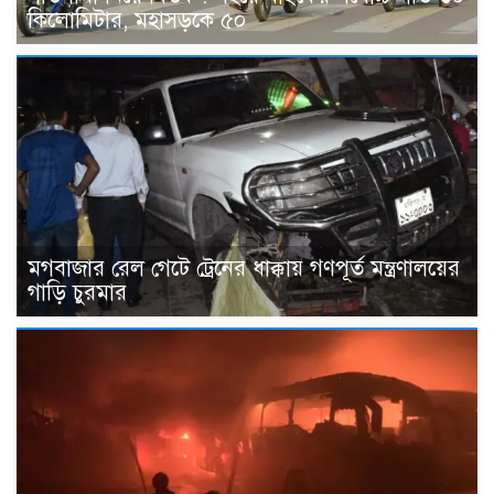
কিলোমিটার, মহাসড়কে ৫০
মগবাজার রেল গেটে ট্রেনের ধাক্কায় গণপূর্ত মন্ত্রণালয়ের
গাড়ি চুরমার