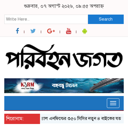
শুক্রবার, ০৭ অগাস্ট ২০২৬, ০৯:৫৫ অপরাহ্ন
Search
Toggle
naviga
শিরোনাম:
র‌য়্যাল এনফিল্ডের ৩৫০ সিসির নতুন ৪ বাইকের যত ফিচার