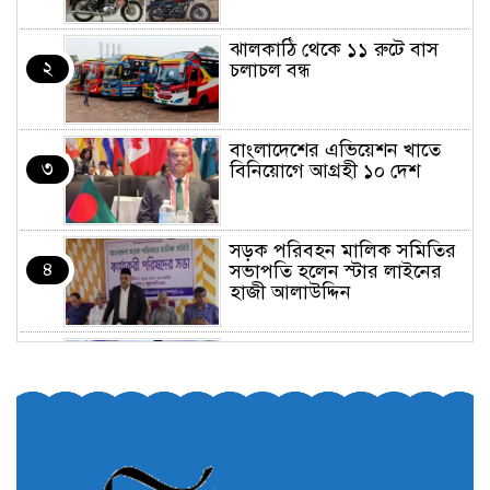
ঝালকাঠি থেকে ১১ রুটে বাস
২
চলাচল বন্ধ
বাংলাদেশের এভিয়েশন খাতে
৩
বিনিয়োগে আগ্রহী ১০ দেশ
সড়ক পরিবহন মালিক সমিতির
৪
সভাপতি হলেন স্টার লাইনের
হাজী আলাউদ্দিন
তরুণরা ট্রাফিক নিয়ন্ত্রণে নামুক
৫
আবার
পেট্রোনাস লুব্রিক্যান্টস বিক্রি
৬
করবে মেঘনা পেট্রোলিয়াম