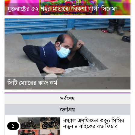
যুক্তরাষ্ট্রের ৫২ শহর মাতাবে ‘রিকশা গার্ল’ সিনেমা
সিটি মেয়রের কাজ কর্ম
সর্বশেষ
জনপ্রিয়
র‌য়্যাল এনফিল্ডের ৩৫০ সিসির
১
নতুন ৪ বাইকের যত ফিচার