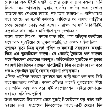
সোমবার এক টুইটে মুম্বাই ত্যাগের ঘোষণা দেন কঙ্গনা। তিনি
লিখেন ‘মন ভারাক্রান্ত, মুম্বাই ছাড়ছি। ক’দিন ধরে যেভাবে
আমাকে ভয় দেখানো হয়েছে, লাগাতার আক্রমণ ও গালিগালাজ
করা হয়েছে- তা সন্ত্রাসী কর্মকাণ্ড। অফিসের পর আমার বাড়িটাও
ভেঙে দেওয়ার চক্রান্ত করা হচ্ছে। সারাক্ষণ অ্যালার্ট সিকিউরিটি,
অস্ত্র হাতে তারা আমার চারিপাশে ঘুরে বেড়াচ্ছে।’
কঙ্গনা আরো লিখেন, ‘বলতে বাধ্য হচ্ছি, পাক অধিকৃত কাশ্মীরের
সঙ্গে আমি মুম্বাইয়ের যে তুলনা করেছি, তা একদম সঠিক ছিল’।
সুশান্তের মৃত্যু নিয়ে মুম্বাই পুলিশ ও মহারাষ্ট্র সরকারের অবস্থান
নিয়ে প্রশ্ন তুলেছিলেন কঙ্গনা। সে থেকেই টুইটারে শুরু কঙ্গনার
সঙ্গে শিবসেনা নেতাদের বাকযুদ্ধ। অভিনেত্রীকে মুম্বাইতে না ঢুকার
পরামর্শ দিয়েছিলেন রাজ্যের স্বারাষ্ট্রমন্ত্রী। কিন্তু তা তোয়াক্কা না করে
গত ৯ সেপ্টেম্বর মুম্বাই ফেরার ঘোষণা দেন কঙ্গনা।
এদিকে ওইদিনই সকালে মুম্বাইয়ে তার বাড়ি ভাঙা শুরু করে সিটি
করপোরেশনের কর্মীরা। কঙ্গনা পৌঁছার আগেই বুলডোজার দিয়ে
তার অফিস ভাঙা শুরু করে সিটি করপোরেশন। বাইরে মোতায়েন
করা হয় অতিরিক্ত পুলিশ।
উত্তর ভারতের হিমাচলের মেয়ে মুম্বাই গিয়েছিলেন বড় পর্দার রানি
হওয়ার জন্য। সংগ্রামের দিনগুলোতে আচার–রুটি খেয়েও দিন