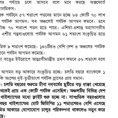
লের পর্যায়ে চলে আসবে বলে মনে করছে অক্সফোর্ড
োনমিকস।
্বিক পর্যটনে ৫৭ শতাংশ পতনের মানে হচ্ছে ৮৪ কোটি ৭০ লাখ
 পর্যটক আগমন। সব অঞ্চলেই পর্যটক আগমন কমবে। তবে
বোচ্চ ৭০ শতাংশ পতন হতে পারে। এশিয়া-প্রশান্ত মহাসাগরীয়
ব এশীয় গন্তব্যগুলোয় পর্যটক আগমন ৬১ শতাংশ সংকুচিত হতে
িক ৯ শতাংশ কমেছে। ১৪০টিরও বেশি দেশ ও অঞ্চলের পর্যটক
পানে পর্যটন আগমন কমেছে।
নেয়া সত্ত্বেও ইউরোপে আন্তঃসীমান্তীয় ভ্রমণ কমবে ৫৬ শতাংশ বলে
্যটন আগমন বড় আকারে সংকুচিত হচ্ছে। চলতি বছরে ব্যাংককে ১
 অংশের দুই-তৃতীয়াংশ পর্যটক হ্রাসের প্রায় সমান।
চলতি বছরের শুরুতে চীনা নববর্ষের ছুটিতে বড় ধাক্কা খেয়েছে
থেকেই প্রায় এক কোটি পর্যটক এসেছিল। অঞ্চলটির বিভিন্ন দেশ
ল্যান্ডের মধ্যে ফ্লাইট শুরু হচ্ছে না। সাম্প্রতিক বছরগুলোয়
বছর থাইল্যান্ডের মোট জিডিপির ১১ শতাংশেরও বেশি এসেছে
সীমিত আকারে যোগাযোগ চালুর পরিকল্পনা থাকলেও নতুন করে
েছে।