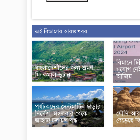
এই বিভাগের আরও খবর
বিমানে টি
বাংলাদেশীদের জন্য ভ্রমণ
সুযোগ নে
ফি কমাল ভুটান
আজিম
পর্যটকদের সেন্টমার্টিন ছাড়ার
নির্দেশ, মঙ্গলবার থেকে
সৌদি আরব
জাহাজ চলাচল বন্ধ
বেড়েছে ত