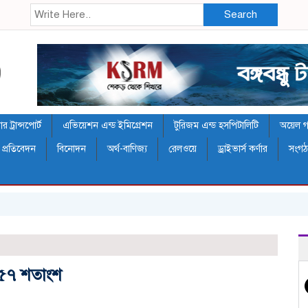
Search
 ট্রান্সপোর্ট
এভিয়েশন এন্ড ইমিগ্রেশন
টুরিজম এন্ড হসপিটালিটি
অয়েল গ্য
 প্রতিবেদন
বিনোদন
অর্থ-বাণিজ্য
রেলওয়ে
ড্রাইভার্স কর্ণার
সংগ
ে ৫৭ শতাংশ