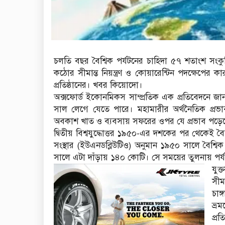
চলতি বছর বৈশ্বিক পর্যটনের চাহিদা ৫৭ শতাংশ সং
কঠোর সীমান্ত নিয়ন্ত্রণ ও কোয়ারেন্টিন পদক্ষেপের ক
প্রতিষ্ঠানের। খবর কিয়োদো।
অক্সফোর্ড ইকোনমিকস সাম্প্রতিক এক প্রতিবেদনে জা
সাল লেগে যেতে পারে। মহামারীর অর্থনৈতিক প্রভা
অবকাশ খাত ও ব্যবসায় সফরের ওপর যে প্রভাব পড়েছ
দ্বিতীয় বিশ্বযুদ্ধোত্তর ১৯৫০-এর দশকের পর থেকেই বৈশ
সংস্থার (ইউএনডব্লিউটিও) অনুমান ১৯৫০ সালে বৈশ্
সালে এটা দাঁড়ায় ১৪০ কোটি। সে সময়ের তুলনায় পর্
যুক
সীম
চাঙ
ভ্র
প্র