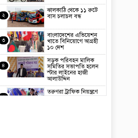
ঝালকাঠি থেকে ১১ রুটে
২
বাস চলাচল বন্ধ
বাংলাদেশের এভিয়েশন
৩
খাতে বিনিয়োগে আগ্রহী
১০ দেশ
সড়ক পরিবহন মালিক
৪
সমিতির সভাপতি হলেন
স্টার লাইনের হাজী
আলাউদ্দিন
তরুণরা ট্রাফিক নিয়ন্ত্রণে
৫
নামুক আবার
পেট্রোনাস লুব্রিক্যান্টস
৬
বিক্রি করবে মেঘনা
পেট্রোলিয়াম