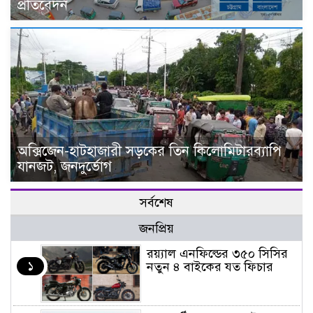
প্রতিবেদন
অক্সিজেন-হাটহাজারী সড়কের তিন কিলোমিটারব্যাপি
যানজট, জনদুর্ভোগ
সর্বশেষ
জনপ্রিয়
র‌য়্যাল এনফিল্ডের ৩৫০ সিসির
১
নতুন ৪ বাইকের যত ফিচার