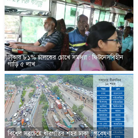
ঢাকার ৮১% চালকের চোখে সমস্যা : ফিটনেসবিহীন
গাড়ি ৫ লাখ
বিশ্বের সবচেয়ে ধীরগতির শহর ঢাকা : গবেষণা