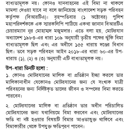
বাধ্যতামূলক নয়। কোনও যানবাহনের এই বিমা না থাকলে
মামলা দেওয়া যাবে না বলে জানিয়েছে বাংলাদেশ সড়ক পরিবহন
কর্তৃপক্ষ (বিআরটিএ)। বৃহস্পতিবার (১ অক্টোবর) পুলিশ
মহাপরিদর্শককে এক স্মারকলিপি পাঠিয়ে একথা জানান বিআরটিএ
চেয়ারম্যান নুর মোহাম্মদ মজুমদার। এতে বলা হয়, মোটরযান
অধ্যাদেশ ১৯৮৩-এর ধারা ১০৯ অনুযায়ী তৃতীয় পক্ষের ঝুঁকি বিমা
বাধ্যতামূলক ছিল এবং এর অধীনে ১৫৫ ধারায় দণ্ডের বিধান
ছিল। তবে সড়ক পরিবহন আইন ২০১৮-এর ধারা ৬০-এর উপ-
ধারায় (১), (২) ও (৩) অনুযায়ী এটি বাধ্যতামূলক নয়।
উপ
–
ধারা
তিনটি
হলো
:
১. কোনও মোটরযানের মালিক বা প্রতিষ্ঠান ইচ্ছা করলে তার
মালিকানাধীন যেকোনও মোটরযানের জন্য যে সংখ্যক যাত্রী
পরিবহনের জন্য নির্দিষ্টকৃত তাদের জীবন ও সম্পদের বিমা করতে
পারবেন।
২. মোটরযানের মালিক বা প্রতিষ্ঠান তার অধীন পরিচালিত
মোটরযানের জন্য যথানিয়মে বিমা করবেন এবং মোটরযানের
ক্ষতি বা নষ্ট হওয়ার বিষয়টি বিমার আওতাভুক্ত থাকিবে এবং
বিমাকারীর থেকে উপযুক্ত ক্ষতিপূরণ পাবেন।