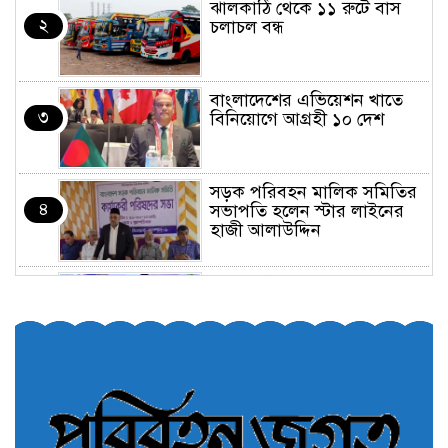
ঝালকাঠি থেকে ১১ রুটে বাস
২
চলাচল বন্ধ
বাংলাদেশের এভিয়েশন খাতে
৩
বিনিয়োগে আগ্রহী ১০ দেশ
সড়ক পরিবহন মালিক সমিতির
৪
সভাপতি হলেন স্টার লাইনের
হাজী আলাউদ্দিন
তরুণরা ট্রাফিক নিয়ন্ত্রণে নামুক
৫
আবার
পেট্রোনাস লুব্রিক্যান্টস বিক্রি
৬
করবে মেঘনা পেট্রোলিয়াম