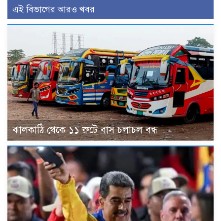
এই বিভাগের আরও খবর
ঝালকাঠি থেকে ১১ রুটে বাস চলাচল বন্ধ