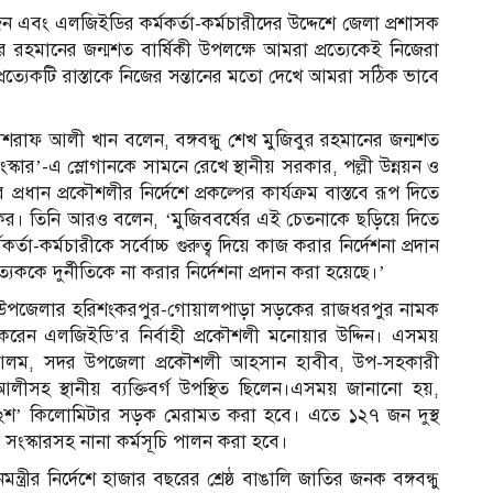
ন এবং এলজিইডির কর্মকর্তা-কর্মচারীদের উদ্দেশে জেলা প্রশাসক
র রহমানের জন্মশত বার্ষিকী উপলক্ষে আমরা প্রত্যেকেই নিজেরা
প্রত্যেকটি রাস্তাকে নিজের সন্তানের মতো দেখে আমরা সঠিক ভাবে
রাফ আলী খান বলেন, বঙ্গবন্ধু শেখ মুজিবুর রহমানের জন্মশত
ংস্কার’-এ স্লোগানকে সামনে রেখে স্থানীয় সরকার, পল্লী উন্নয়ন ও
্রধান প্রকৌশলীর নির্দেশে প্রকল্পের কার্যক্রম বাস্তবে রূপ দিতে
রিকর। তিনি আরও বলেন, ‘মুজিববর্ষের এই চেতনাকে ছড়িয়ে দিতে
া-কর্মচারীকে সর্বোচ্চ গুরুত্ব দিয়ে কাজ করার নির্দেশনা প্রদান
ত্যেককে দুর্নীতিকে না করার নির্দেশনা প্রদান করা হয়েছে।’
সদর উপজেলার হরিশংকরপুর-গোয়ালপাড়া সড়কের রাজধরপুর নামক
ধন করেন এলজিইডি’র নির্বাহী প্রকৌশলী মনোয়ার উদ্দিন। এসময়
 আলম, সদর উপজেলা প্রকৌশলী আহসান হাবীব, উপ-সহকারী
ীসহ স্থানীয় ব্যক্তিবর্গ উপস্থিত ছিলেন।এসময় জানানো হয়,
২শ’ কিলোমিটার সড়ক মেরামত করা হবে। এতে ১২৭ জন দুস্থ
সংস্কারসহ নানা কর্মসূচি পালন করা হবে।
ত্রীর নির্দেশে হাজার বছরের শ্রেষ্ঠ বাঙালি জাতির জনক বঙ্গবন্ধু