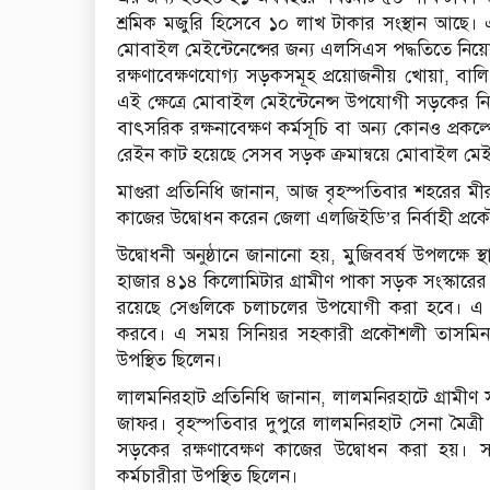
শ্রমিক মজুরি হিসেবে ১০ লাখ টাকার সংস্থান আছে
মোবাইল মেইন্টেনেন্সের জন্য এলসিএস পদ্ধতিতে নিয়
রক্ষণাবেক্ষণযোগ্য সড়কসমূহ প্রয়োজনীয় খোয়া, বা
এই ক্ষেত্রে মোবাইল মেইন্টেনেন্স উপযোগী সড়কের নির
বাৎসরিক রক্ষনাবেক্ষণ কর্মসূচি বা অন্য কোনও প্রকল্
রেইন কাট হয়েছে সেসব সড়ক ক্রমান্বয়ে মোবাইল মেইন
মাগুরা প্রতিনিধি জানান, আজ বৃহস্পতিবার শহরের মী
কাজের উদ্বোধন করেন জেলা এলজিইডি’র নির্বাহী প্
উদ্বোধনী অনুষ্ঠানে জানানো হয়, মুজিববর্ষ উপলক্ষে
হাজার ৪১৪ কিলোমিটার গ্রামীণ পাকা সড়ক সংস্কার
রয়েছে সেগুলিকে চলাচলের উপযোগী করা হবে। এ ক
করবে। এ সময় সিনিয়র সহকারী প্রকৌশলী তাসমিন 
উপস্থিত ছিলেন।
লালমনিরহাট প্রতিনিধি জানান, লালমনিরহাটে গ্রামীণ
জাফর। বৃহস্পতিবার দুপুরে লালমনিরহাট সেনা মৈত্রী
সড়কের রক্ষণাবেক্ষণ কাজের উদ্বোধন করা হয়। সড়ক 
কর্মচারীরা উপস্থিত ছিলেন।