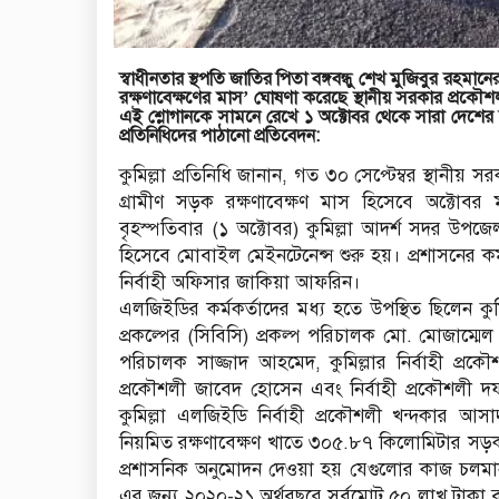
স্বাধীনতার স্থপতি জাতির পিতা বঙ্গবন্ধু শেখ মুজিবুর রহ
রক্ষণাবেক্ষণের মাস’ ঘোষণা করেছে স্থানীয় সরকার প্রকৌ
এই শ্লোগানকে সামনে রেখে ১ অক্টোবর থেকে সারা দেশ
প্রতিনিধিদের পাঠানো প্রতিবেদন:
কুমিল্লা প্রতিনিধি জানান, গত ৩০ সেপ্টেম্বর স্থানীয়
গ্রামীণ সড়ক রক্ষণাবেক্ষণ মাস হিসেবে অক্টোবর
বৃহস্পতিবার (১ অক্টোবর) কুমিল্লা আদর্শ সদর উপজেল
হিসেবে মোবাইল মেইনটেনেন্স শুরু হয়। প্রশাসনের কর
নির্বাহী অফিসার জাকিয়া আফরিন।
এলজিইডির কর্মকর্তাদের মধ্য হতে উপস্থিত ছিলেন কুমি
প্রকল্পের (সিবিসি) প্রকল্প পরিচালক মো. মোজাম্মে
পরিচালক সাজ্জাদ আহমেদ, কুমিল্লার নির্বাহী প্
প্রকৌশলী জাবেদ হোসেন এবং নির্বাহী প্রকৌশলী দ
কুমিল্লা এলজিইডি নির্বাহী প্রকৌশলী খন্দকার আসা
নিয়মিত রক্ষণাবেক্ষণ খাতে ৩০৫.৮৭ কিলোমিটার সড়ক 
প্রশাসনিক অনুমোদন দেওয়া হয় যেগুলোর কাজ চলমান 
এর জন্য ২০২০-২১ অর্থবছরে সর্বমোট ৫০ লাখ টাকা ব