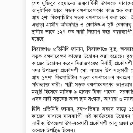
শেখ মুজিবুর রহমানের জন্মবার্ষিকী উপলক্ষে সার
আনুষ্ঠানিক ভাবে সড়ক রক্ষণাবেক্ষণের কাজ শুরু ক
প্রায় ২শ’ কিলোমিটার সড়ক রক্ষণাবেক্ষণ করা হবে। 
এছাড়া গ্রামীণ অতিদরিদ্র ও কোভিড-এ সৃষ্ট বেকারত্
স্থানীয় ভাবে ১২৭ জন নারী নিয়োগ করে বছরব্যাপী স
হয়েছে।
সিরাজগঞ্জ প্রতিনিধি জানান, সিরাজগঞ্জে দু:স্থ, অস
সড়ক রক্ষণাবেক্ষণ কাজের উদ্বোধন করা হয়েছে। বৃ
কাজের উদ্বোধন করেন সিরাজগঞ্জের নির্বাহী প্রকৌশল
সদর উপজেলা প্রকৌশলী মো. যায়েদ, উপ-সহকারী 
প্রায় ১৭শ’ কিলোমিটার সড়ক রক্ষণাবেক্ষণ করছেন 
পরিত্যাক্ত নারী। পল্লী সড়ক রক্ষণাবেক্ষণের আওত
মজুরি হিসেবে মাসিক ৯ হাজার টাকা পাবেন। সরকারি ছ
এসব নারী সড়কের ভাঙ্গা স্থান সংস্কার, আগাছা ও ময়
হিলি প্রতিনিধি জানান, বৃহস্পতিবার সকাল সাড়ে
কাজের মাধ্যমে মাসব্যাপী এই কার্যক্রমের উদ্বো
সাদীক, উপজেলা উপ-সহকারী প্রকৌশলী আবু রেজা মোহ
অনেকে উপস্থিত ছিলেন।