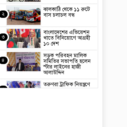
ঝালকাঠি থেকে ১১ রুটে
২
বাস চলাচল বন্ধ
বাংলাদেশের এভিয়েশন
৩
খাতে বিনিয়োগে আগ্রহী
১০ দেশ
সড়ক পরিবহন মালিক
৪
সমিতির সভাপতি হলেন
স্টার লাইনের হাজী
আলাউদ্দিন
তরুণরা ট্রাফিক নিয়ন্ত্রণে
৫
নামুক আবার
পেট্রোনাস লুব্রিক্যান্টস
৬
বিক্রি করবে মেঘনা
পেট্রোলিয়াম