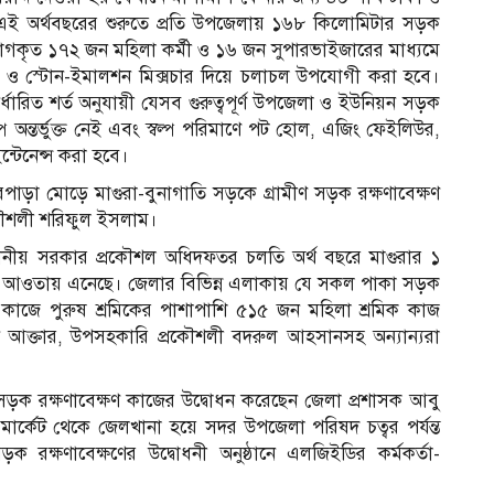
। এই অর্থবছরের শুরুতে প্রতি উপজেলায় ১৬৮ কিলোমিটার সড়ক
োগকৃত ১৭২ জন মহিলা কর্মী ও ১৬ জন সুপারভাইজারের মাধ্যমে
লি ও স্টোন-ইমালশন মিক্সচার দিয়ে চলাচল উপযোগী করা হবে।
্ধারিত শর্ত অনুযায়ী যেসব গুরুত্বপূর্ণ উপজেলা ও ইউনিয়ন সড়ক
পে অন্তর্ভুক্ত নেই এবং স্বল্প পরিমাণে পট হোল, এজিং ফেইলিউর,
্টেনেন্স করা হবে।
রপাড়া মোড়ে মাগুরা-বুনাগাতি সড়কে গ্রামীণ সড়ক রক্ষণাবেক্ষণ
রকৌশলী শরিফুল ইসলাম।
 স্থানীয় সরকার প্রকৌশল অধিদফতর চলতি অর্থ বছরে মাগুরার ১
ের আওতায় এনেছে। জেলার বিভিন্ন এলাকায় যে সকল পাকা সড়ক
াজে পুরুষ শ্রমিকের পাশাপাশি ৫১৫ জন মহিলা শ্রমিক কাজ
আক্তার, উপসহকারি প্রকৌশলী বদরুল আহসানসহ অন্যান্যরা
 সড়ক রক্ষণাবেক্ষণ কাজের উদ্বোধন করেছেন জেলা প্রশাসক আবু
 মার্কেট থেকে জেলখানা হয়ে সদর উপজেলা পরিষদ চত্বর পর্যন্ত
রক্ষণাবেক্ষণের উদ্বোধনী অনুষ্ঠানে এলজিইডির কর্মকর্তা-