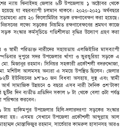
াদেশের ন্যায় ঝিনাইদহ জেলার ৬টি উপজেলায় ১ অক্টোবর থেকে
রা হয়েছে যা বছরব্যাপী চলমান থাকবে। ২০২০-২০২১ অর্থবছরে
ইতোমধ্যে প্রায় ২০ কিলোমিটার সড়ক রক্ষণাবেক্ষণ করা হয়েছে।
ব নিরসনের লক্ষ্যে সড়কের নিয়মিত রক্ষণাবেক্ষণের শ্রমঘণ কাজে
ড়ক সংস্কার কর্মসূচিতে গতিশীলতা বৃদ্ধির উদ্যোগ গ্রহণ করা
হায় ও স্বামী পরিত্যক্ত নারীদের সহায়তায় এলজিইডির মাসব্যাপী
হস্পতিবার দুপুরে সদর উপজেলার খাঁগা ও ভুরভুরিয়া সড়কে এ
ী মো. মিজানুর রহমান। সিনিয়র সহকারী প্রকৌশলী বদরুদ্দোজা,
মো. মশিউল আলমসহ অন্যরা এ সময়ে উপস্থিত ছিলেন। জেলার
৮২টি ইউনিয়নের ৯শ’৯০ জন বিধবা অসহায়, দুস্থ এবং স্বামী
ায় আর্থ সামাজিক উন্নয়নে ৩ বছরে এসব নারী দৈনিক ৩শ’টাকা
ুটির দিন ব্যতীত প্রতিদিন সকাল ৮ টা থেকে বেলা ৩টা পর্যন্ত
লা পরিষ্কার করবেন।
 ১১ টায় হাকিমপুর উপজেলার হিলি-দলারদরগা সড়কের সংস্কার
ধন করা হয়। এসময় সেখানে উপজেলা প্রকৌশলী আব্দুল্লাহ আল
াম্মদ মোস্তাফিজুর রহমান, সার্ভেয়ার কামরুল হাসানসহ আরও