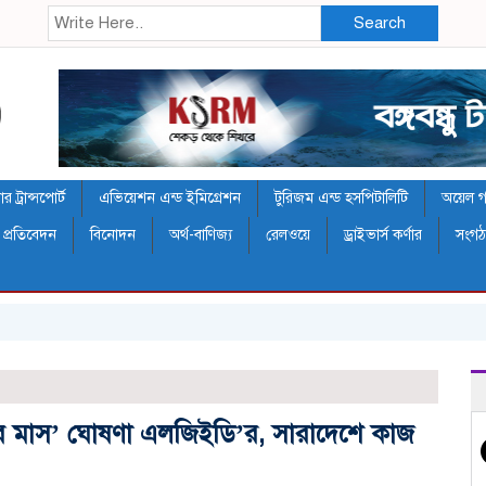
Search
 ট্রান্সপোর্ট
এভিয়েশন এন্ড ইমিগ্রেশন
টুরিজম এন্ড হসপিটালিটি
অয়েল গ্য
 প্রতিবেদন
বিনোদন
অর্থ-বাণিজ্য
রেলওয়ে
ড্রাইভার্স কর্ণার
সংগ
র‌য়্য
ণের মাস’ ঘোষণা এলজিইডি’র, সারাদেশে কাজ