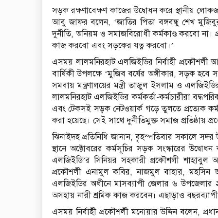
সড়ক রক্ষণাবেক্ষণ কাজের উদ্বোধন করে স্থানীয় লোকজ
আবু জাফর বলেন, ‘জাতির পিতা বঙ্গবন্ধু শেখ মুজিবু
দুর্নীতি, অনিয়ম ও সমাজবিরোধী কর্মকাণ্ড করবো না। 
কাজ করবো এবং সড়কের যত্ন করবো।’
এসময় লালমনিরহাট এলজিইডির নির্বাহী প্রকৌশলী আশ
বার্ষিকী উপলক্ষে ‘মুজিব বর্ষের অঙ্গীকার, সড়ক হবে স
সমবায় মন্ত্রণালয়ের মন্ত্রী তাজুল ইসলাম ও এলজিইডির প
লালমনিরহাট এলজিইডির কর্মকর্তা-কর্মচারীরা বদ্ধপ
এবং টেকসই সড়ক নেটওয়ার্ক গড়ে তুলতে প্রত্যেক কর্মকর্ত
করা হয়েছে। সেই সাথে দুর্নীতিমুক্ত সমাজ প্রতিষ্ঠায় প্র
ঝিনাইদহ প্রতিনিধি জানান, বৃহস্পতিবার সকালে 
স্থানে অক্টোবরের কর্মসূচির সড়ক সংস্কারের উদ্বো
এলজিইডি’র সিনিয়র সহকারী প্রকৌশলী শাহাবুল
প্রকৌশলী এনামুল কবির, নাজমুল বাহার, মহসিন আল
এলজিইডির অধীনে মাসব্যাপী জেলার ৬ উপজেলার 
অসহায় নারী শ্রমিক কাজ করবেন। এছাড়াও বছরব্যাপী 
এসময় নির্বাহী প্রকৌশলী মনোয়ার উদ্দিন বলেন, প্রধানমন্