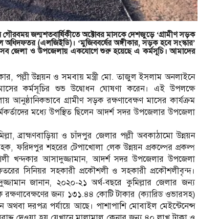
মানের গৌরবময় জন্মশতবার্ষিকীতে অক্টোবর মাসকে দেশজুড়ে ‘গ্রামীণ সড়ক
শল অধিদফতর (এলজিইডি)। ‘মুজিববর্ষের অঙ্গীকার, সড়ক হবে সংস্কার’
ের সব জেলা ও উপজেলায় একযোগে শুরু হয়েছে এ কর্মসূচি। আমাদের
 সরকার, পল্লী উন্নয়ন ও সমবায় মন্ত্রী মো. তাজুল ইসলাম অনলাইনে
 মাসের কর্মসূচির শুভ উদ্বোধন ঘোষণা করেন। এই উপলক্ষে
ায় আনুষ্ঠানিকভাবে গ্রামীণ সড়ক রক্ষণাবেক্ষণ মাসের কার্যক্রম
্মকর্তাদের মধ্যে উপস্থিত ছিলেন আদর্শ সদর উপজেলার উপজেলা
ল্লা, ব্রাহ্মণবাড়িয়া ও চাঁদপুর জেলার পল্লী অবকাঠামো উন্নয়ন
ল হক, ফরিদপুর শহরের টেপাখোলা লেক উন্নয়ন প্রকল্পের প্রকল্প
রকৌশলী খন্দকার আসাদুজ্জামান, আদর্শ সদর উপজেলার উপজেলা
ফতরের সিনিয়র সহকারী প্রকৌশলী ও সহকারী প্রকৌশলীবৃন্দ।
দুজ্জামান জানান, ২০২০-২১ অর্থ-বছরে কুমিল্লার জেলার জন্য
রক্ষণাবেক্ষণের জন্য ১৩১.৪৪ কোটি টাকার (ক্যারিড ওভারসহ)
অথবা দরপত্র পর্যায়ে আছে। পাশাপাশি মোবাইল মেইন্টেনেন্স
রাদ্দ দেওয়া হয় যেখানে মালামাল কেনার জন্য ৪০ লাখ টাকা ও