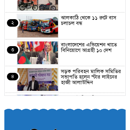
ঝালকাঠি থেকে ১১ রুটে বাস
২
চলাচল বন্ধ
বাংলাদেশের এভিয়েশন খাতে
৩
বিনিয়োগে আগ্রহী ১০ দেশ
সড়ক পরিবহন মালিক সমিতির
৪
সভাপতি হলেন স্টার লাইনের
হাজী আলাউদ্দিন
তরুণরা ট্রাফিক নিয়ন্ত্রণে নামুক
৫
আবার
পেট্রোনাস লুব্রিক্যান্টস বিক্রি