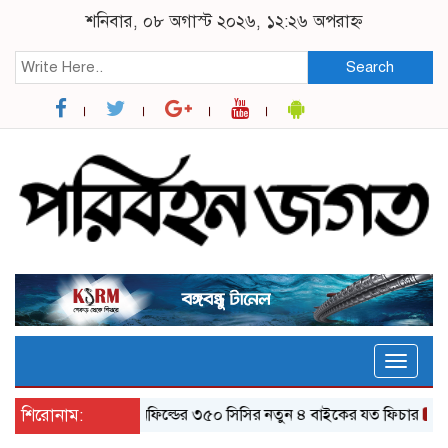
শনিবার, ০৮ অগাস্ট ২০২৬, ১২:২৬ অপরাহ্ন
Search
Toggle
naviga
শিরোনাম:
র‌য়্যাল এনফিল্ডের ৩৫০ সিসির নতুন ৪ বাইকের যত ফিচার
ঝালকাঠ