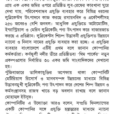
প্রায় এক একর জমির ওপরে প্রতিষ্ঠিত লুব-রেফের কারখানা ঘুরে
দেখা যায়, পরিবেশবান্ধব প্রযুক্তি ব্যবহার করে বিভিন্ন ধরনের
লুব্রিকেন্টস উৎপাদনে কাজ করছে রসায়নবিদ ও প্রকৌশলীসহ
২৫০ জনেরও বেশি জনবল। আধুনিক প্রযুক্তিতে অটোমোটিভ,
ইন্ডাস্ট্রিয়াল ও মেরিন লুব্রিকেটিং পণ্য উৎপাদন করে বাজারজাত
করছে এ প্রতিষ্ঠান। লুব্রিকেন্টস শিল্পে উদ্ভাবনী প্রযুক্তিগত উন্নয়নে
ন্যানো ও নিনাস নামের প্রযুক্তি ব্যবহার করা হচ্ছে। এ প্রযুক্তির
ব্যবহার বাংলাদেশে এটিই প্রথম বলে জানান কোম্পানির
কর্মকর্তারা। কর্ণফুলী নদীর তীরে প্রতিষ্ঠিতব্য ‘থিম পার্কের’ নতুন
প্রকল্পগুলোর নির্ধারিত ৩০ একর জমি সাংবাদিকদের দেখানো
হয়।
পুঁজিবাজারে তালিকাভুক্তির অপেক্ষায় থাকা কোম্পানিটি
মেটিরিয়াল রিসোর্স ও মানবসম্পদ উন্নয়নের মাধ্যমে বিভিন্ন
উদ্ভাবনমুখী লুব্রিকেটিং পণ্য উৎপাদন করে দেশের শিল্প উন্নয়ন ও
কর্মসংস্থানসহ রাজস্ব খাতে বড় অবদান রাখছে বলে জানান
মোহাম্মদ ইউসুফ।
কোম্পানিটির এ উদ্যোক্তা আরও বলেন, সম্প্রতি ফিনল্যান্ডের
একটি কোম্পানির সঙ্গে প্রযুক্তি হস্তান্তরের মাধ্যমে ন্যানো