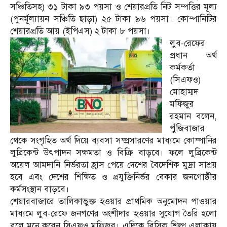
সঞ্চিতিসহ) ৩১ টাকা ৯৩ পয়সা ও শেয়ারপ্রতি নিট সম্পত্তির মূল্য
(পুনর্মূল্যায়ন সঞ্চিতি ছাড়া) ২৫ টাকা ৯৬ পয়সা। কোম্পানিটির
শেয়ারপ্রতি আয় (ইপিএস) ২ টাকা ৮ পয়সা।
লুব-রেফের
প্রধান অর্থ
কর্মকর্তা
(সিএফও)
মোহাম্মদ
মফিজুর
রহমান বলেন,
পুঁজিবাজার
থেকে সংগৃহিত অর্থ দিয়ে ব্যবসা সম্প্রসারণের মাধ্যমে কোম্পানির
লুব্রিকেন্ট উৎপাদন সক্ষমতা ও বিক্রি বাড়বে। ফলে লুব্রিকেন্ট
অয়েল আমদানি নির্ভরতা হ্রাস পেয়ে দেশের বৈদেশিক মুদ্রা সাশ্রয়
হবে এবং দেশের শিক্ষিত ও প্রযুক্তিনির্ভর বেকার জনগোষ্ঠীর
কর্মসংস্থান বাড়বে।
শেয়ারবাজারে তালিকাভুক্ত হওয়ার প্রাথমিক অনুমোদন পাওয়ার
মাধ্যমে লুব-রেফে জনগণের অংশীদার হওয়ার সুযোগ তৈরি হলো
বলে মনে করেন সিএফও মফিজুর। এদিকে বিসিক শিল্প এলাকায়