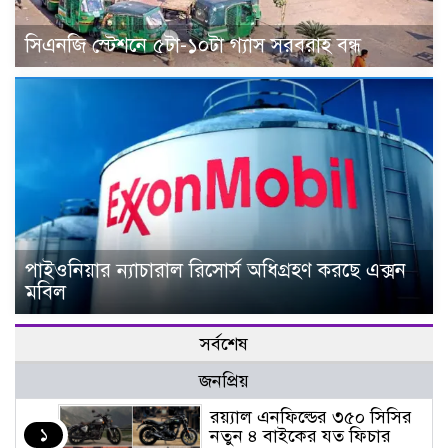
সিএনজি স্টেশনে ৫টা-১০টা গ্যাস সরবরাহ বন্ধ
পাইওনিয়ার ন্যাচারাল রিসোর্স অধিগ্রহণ করছে এক্সন
মবিল
সর্বশেষ
জনপ্রিয়
র‌য়্যাল এনফিল্ডের ৩৫০ সিসির
১
নতুন ৪ বাইকের যত ফিচার