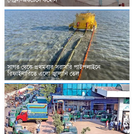
পেট্রল-অকটেনে কমেনি
সাগর থেকে প্রথমবার সরাসরি পাইপলাইনে
রিফাইনারিতে এলো জ্বালানি তেল