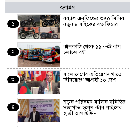
জনপ্রিয়
র‌য়্যাল এনফিল্ডের ৩৫০ সিসির
১
নতুন ৪ বাইকের যত ফিচার
ঝালকাঠি থেকে ১১ রুটে বাস
২
চলাচল বন্ধ
বাংলাদেশের এভিয়েশন খাতে
৩
বিনিয়োগে আগ্রহী ১০ দেশ
সড়ক পরিবহন মালিক সমিতির
৪
সভাপতি হলেন স্টার লাইনের
হাজী আলাউদ্দিন
তরুণরা ট্রাফিক নিয়ন্ত্রণে নামুক