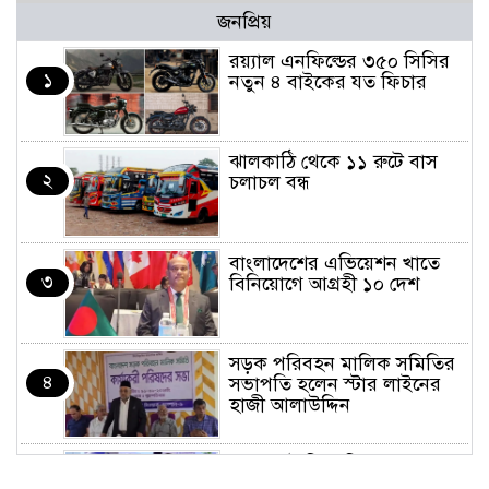
জনপ্রিয়
র‌য়্যাল এনফিল্ডের ৩৫০ সিসির
১
নতুন ৪ বাইকের যত ফিচার
ঝালকাঠি থেকে ১১ রুটে বাস
২
চলাচল বন্ধ
বাংলাদেশের এভিয়েশন খাতে
৩
বিনিয়োগে আগ্রহী ১০ দেশ
সড়ক পরিবহন মালিক সমিতির
৪
সভাপতি হলেন স্টার লাইনের
হাজী আলাউদ্দিন
তরুণরা ট্রাফিক নিয়ন্ত্রণে নামুক
৫
আবার