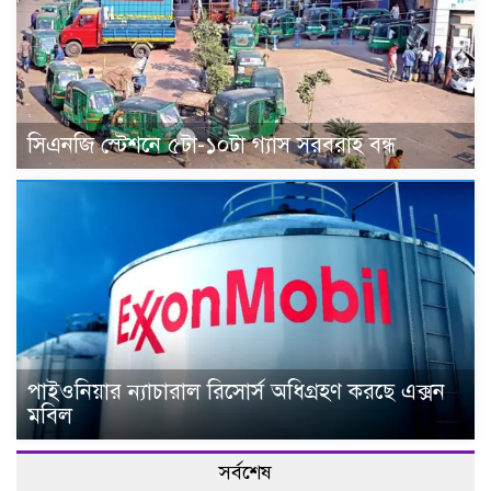
সিএনজি স্টেশনে ৫টা-১০টা গ্যাস সরবরাহ বন্ধ
পাইওনিয়ার ন্যাচারাল রিসোর্স অধিগ্রহণ করছে এক্সন
মবিল
সর্বশেষ