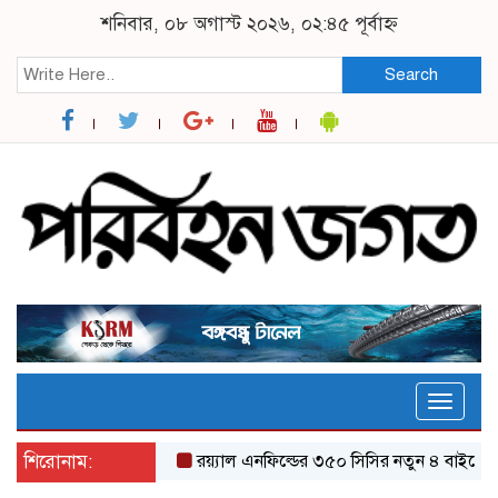
শনিবার, ০৮ অগাস্ট ২০২৬, ০২:৪৫ পূর্বাহ্ন
Search
Toggle
naviga
শিরোনাম:
র‌য়্যাল এনফিল্ডের ৩৫০ সিসির নতুন ৪ বাইকের যত