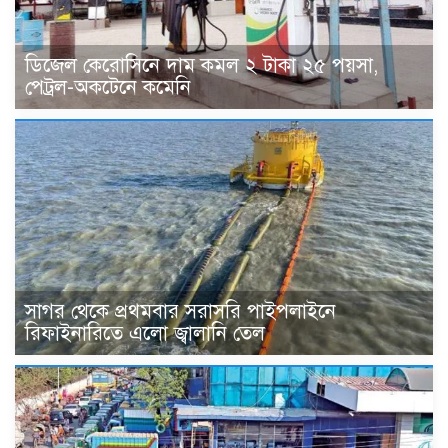
ডিজেল কেরোসিনে দাম কমল ২ টাকা ২৫ পয়সা,
পেট্রল-অকটেনে কমেনি
সাগর থেকে প্রথমবার সরাসরি পাইপলাইনে
রিফাইনারিতে এলো জ্বালানি তেল