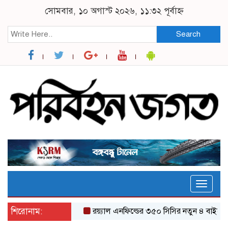
সোমবার, ১০ অগাস্ট ২০২৬, ১১:৩২ পূর্বাহ্ন
Search
Toggle
naviga
শিরোনাম:
র‌য়্যাল এনফিল্ডের ৩৫০ সিসির নতুন ৪ বাইকের যত 