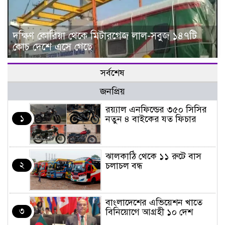
দক্ষিণ কোরিয়া থেকে মিটারগেজ লাল-সবুজ ১৪৭টি
কোচ দেশে এসে গেছে
সর্বশেষ
জনপ্রিয়
র‌য়্যাল এনফিল্ডের ৩৫০ সিসির
১
নতুন ৪ বাইকের যত ফিচার
ঝালকাঠি থেকে ১১ রুটে বাস
২
চলাচল বন্ধ
বাংলাদেশের এভিয়েশন খাতে
৩
বিনিয়োগে আগ্রহী ১০ দেশ