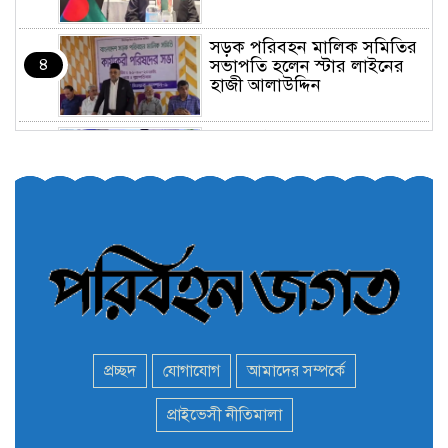
সড়ক পরিবহন মালিক সমিতির
৪
সভাপতি হলেন স্টার লাইনের
হাজী আলাউদ্দিন
তরুণরা ট্রাফিক নিয়ন্ত্রণে নামুক
৫
আবার
পেট্রোনাস লুব্রিক্যান্টস বিক্রি
৬
করবে মেঘনা পেট্রোলিয়াম
অনির্দিষ্টকালের জন্য বাংলাদেশে
৭
ভারতীয় সব ভিসা সেন্টার বন্ধ
প্রচ্ছদ
যোগাযোগ
আমাদের সম্পর্কে
মন্ত্রী এমপিদের দেশত্যাগের
প্রাইভেসী নীতিমালা
৮
হিড়িক : নিরাপদ আশ্রয়ে
পালাচ্ছেন অনেকেই