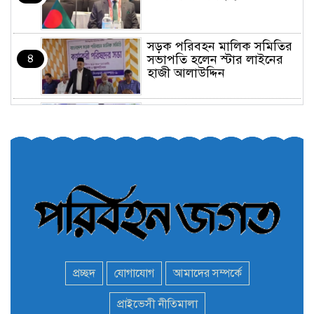
সড়ক পরিবহন মালিক সমিতির
৪
সভাপতি হলেন স্টার লাইনের
হাজী আলাউদ্দিন
তরুণরা ট্রাফিক নিয়ন্ত্রণে নামুক
৫
আবার
পেট্রোনাস লুব্রিক্যান্টস বিক্রি
৬
করবে মেঘনা পেট্রোলিয়াম
অনির্দিষ্টকালের জন্য বাংলাদেশে
৭
ভারতীয় সব ভিসা সেন্টার বন্ধ
প্রচ্ছদ
যোগাযোগ
আমাদের সম্পর্কে
মন্ত্রী এমপিদের দেশত্যাগের
প্রাইভেসী নীতিমালা
৮
হিড়িক : নিরাপদ আশ্রয়ে