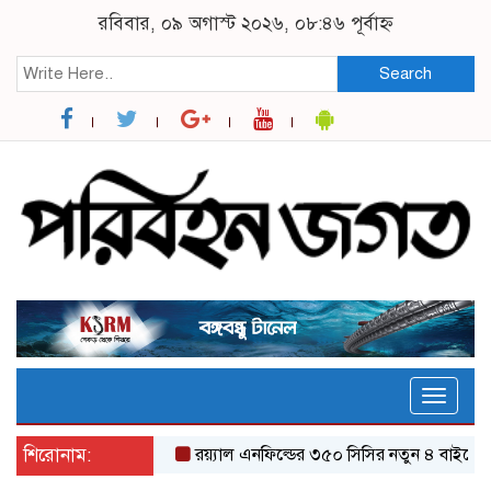
রবিবার, ০৯ অগাস্ট ২০২৬, ০৮:৪৬ পূর্বাহ্ন
Search
Toggle
naviga
শিরোনাম:
র‌য়্যাল এনফিল্ডের ৩৫০ সিসির নতুন ৪ বাইকের যত 