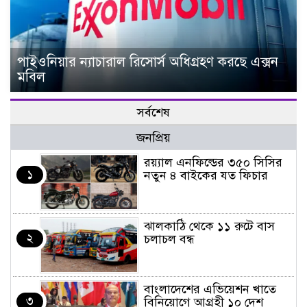
পাইওনিয়ার ন্যাচারাল রিসোর্স অধিগ্রহণ করছে এক্সন
মবিল
সর্বশেষ
জনপ্রিয়
র‌য়্যাল এনফিল্ডের ৩৫০ সিসির
১
নতুন ৪ বাইকের যত ফিচার
ঝালকাঠি থেকে ১১ রুটে বাস
২
চলাচল বন্ধ
বাংলাদেশের এভিয়েশন খাতে
৩
বিনিয়োগে আগ্রহী ১০ দেশ