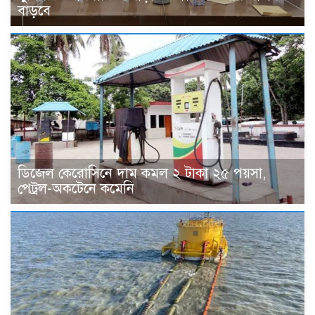
বাড়বে
ডিজেল কেরোসিনে দাম কমল ২ টাকা ২৫ পয়সা,
পেট্রল-অকটেনে কমেনি