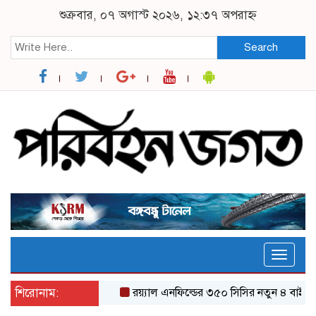
শুক্রবার, ০৭ অগাস্ট ২০২৬, ১২:৩৭ অপরাহ্ন
Search
Toggle
naviga
শিরোনাম:
র‌য়্যাল এনফিল্ডের ৩৫০ সিসির নতুন ৪ বাইকের য