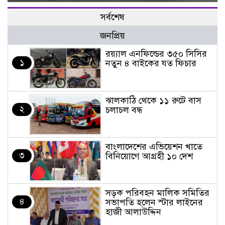
সর্বশেষ
জনপ্রিয়
র‌য়্যাল এনফিল্ডের ৩৫০ সিসির
১
নতুন ৪ বাইকের যত ফিচার
ঝালকাঠি থেকে ১১ রুটে বাস
২
চলাচল বন্ধ
বাংলাদেশের এভিয়েশন খাতে
৩
বিনিয়োগে আগ্রহী ১০ দেশ
সড়ক পরিবহন মালিক সমিতির
৪
সভাপতি হলেন স্টার লাইনের
হাজী আলাউদ্দিন