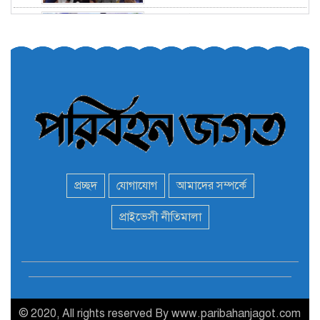
তরুণরা ট্রাফিক নিয়ন্ত্রণে নামুক
৫
আবার
পেট্রোনাস লুব্রিক্যান্টস বিক্রি
৬
করবে মেঘনা পেট্রোলিয়াম
অনির্দিষ্টকালের জন্য বাংলাদেশে
৭
ভারতীয় সব ভিসা সেন্টার বন্ধ
প্রচ্ছদ
যোগাযোগ
আমাদের সম্পর্কে
মন্ত্রী এমপিদের দেশত্যাগের
প্রাইভেসী নীতিমালা
৮
হিড়িক : নিরাপদ আশ্রয়ে
পালাচ্ছেন অনেকেই
বাস ড্রাইভার নিকোলাস মাদুরো
৯
আবারও ভেনেজুয়েলার
প্রেসিডেন্ট
© 2020, All rights reserved By www.paribahanjagot.com