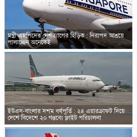
মন্ত্রী এমপিদের দেশত্যাগের হিড়িক : নিরাপদ আশ্রয়ে
পালাচ্ছেন অনেকেই
ইউএস-বাংলার দশম বর্ষপূর্তি : ২৪ এয়ারক্রাফট দিয়ে
দেশে বিদেশে ২০ গন্তব্যে ফ্লাইট পরিচালনা