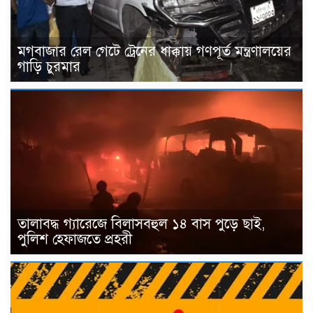
মগবাজার রেল গেটে ট্রেনের ধাক্কায় গণপূর্ত মন্ত্রণালয়ের
গাড়ি চুরমার
তালাবদ্ধ গ্যারেজে বিলাসবহুল ১৪ বাস পুড়ে ছাই,
পুলিশ হেফাজতে প্রহরী