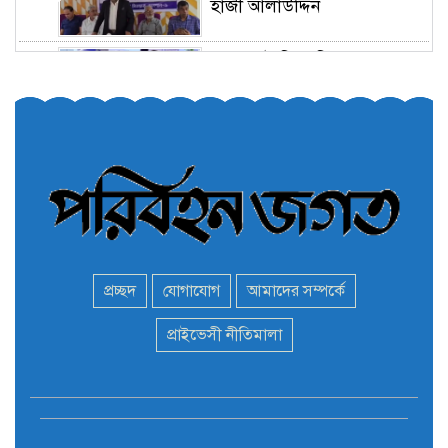
হাজী আলাউদ্দিন
তরুণরা ট্রাফিক নিয়ন্ত্রণে নামুক
৫
আবার
পেট্রোনাস লুব্রিক্যান্টস বিক্রি
৬
করবে মেঘনা পেট্রোলিয়াম
অনির্দিষ্টকালের জন্য বাংলাদেশে
৭
ভারতীয় সব ভিসা সেন্টার বন্ধ
প্রচ্ছদ
যোগাযোগ
আমাদের সম্পর্কে
মন্ত্রী এমপিদের দেশত্যাগের
প্রাইভেসী নীতিমালা
৮
হিড়িক : নিরাপদ আশ্রয়ে
পালাচ্ছেন অনেকেই
বাস ড্রাইভার নিকোলাস মাদুরো
৯
আবারও ভেনেজুয়েলার