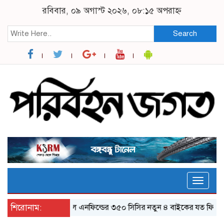
রবিবার, ০৯ অগাস্ট ২০২৬, ০৮:১৫ অপরাহ্ন
Search
Toggle
naviga
শিরোনাম:
র‌য়্যাল এনফিল্ডের ৩৫০ সিসির নতুন ৪ বাইকের যত ফিচার
ঝ