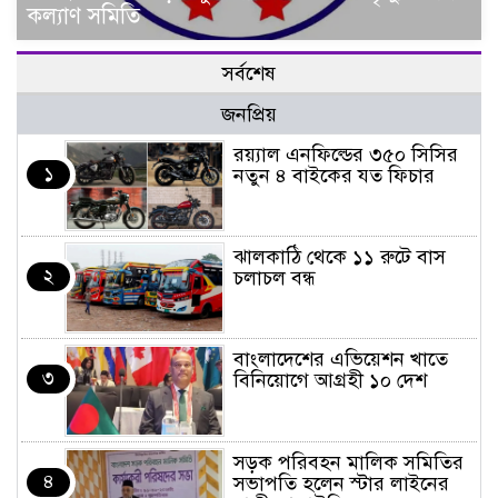
কল্যাণ সমিতি
সর্বশেষ
জনপ্রিয়
র‌য়্যাল এনফিল্ডের ৩৫০ সিসির
১
নতুন ৪ বাইকের যত ফিচার
ঝালকাঠি থেকে ১১ রুটে বাস
২
চলাচল বন্ধ
বাংলাদেশের এভিয়েশন খাতে
৩
বিনিয়োগে আগ্রহী ১০ দেশ
সড়ক পরিবহন মালিক সমিতির
৪
সভাপতি হলেন স্টার লাইনের