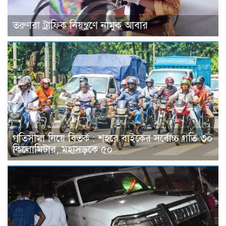
তরুণরা ট্রাফিক নিয়ন্ত্রণে নামুক আবার
গতিসীমা নিয়ে বিতর্ক : শহরে বাইকের সর্বোচ্চ গতি ৩০
কিলোমিটার, মহাসড়কে ৫০