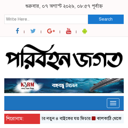
শুক্রবার, ০৭ অগাস্ট ২০২৬, ০৮:৫৭ পূর্বাহ্ন
Search
Toggle
naviga
 এনফিল্ডের ৩৫০ সিসির নতুন ৪ বাইকের যত ফিচার
শিরোনাম:
ঝালকাঠি থেকে ১১ রুটে 