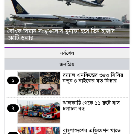
বৈশ্বিক বিমান সংস্থাগুলোর মুনাফা হবে তিন হাজার
কোটি ডলার
সর্বশেষ
জনপ্রিয়
র‌য়্যাল এনফিল্ডের ৩৫০ সিসির
১
নতুন ৪ বাইকের যত ফিচার
ঝালকাঠি থেকে ১১ রুটে বাস
২
চলাচল বন্ধ
বাংলাদেশের এভিয়েশন খাতে