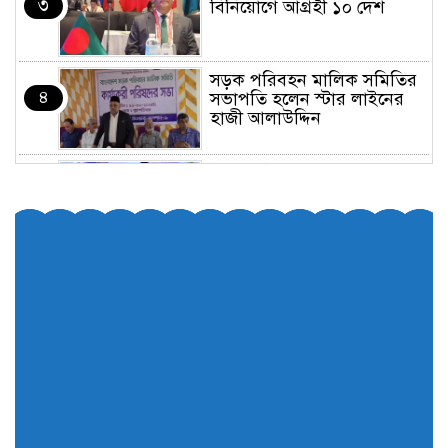
৩
বিনিয়োগে আগ্রহী ১০ দেশ
সড়ক পরিবহন মালিক সমিতির
৪
সভাপতি হলেন স্টার লাইনের
হাজী আলাউদ্দিন
তরুণরা ট্রাফিক নিয়ন্ত্রণে নামুক
৫
আবার
পেট্রোনাস লুব্রিক্যান্টস বিক্রি
৬
করবে মেঘনা পেট্রোলিয়াম
অনির্দিষ্টকালের জন্য বাংলাদেশে
৭
ভারতীয় সব ভিসা সেন্টার বন্ধ
মন্ত্রী এমপিদের দেশত্যাগের