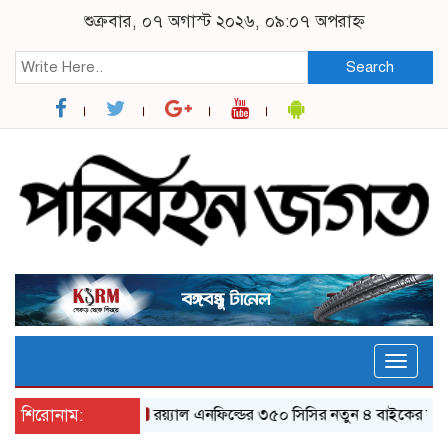
শুক্রবার, ০৭ অগাস্ট ২০২৬, ০৯:০৭ অপরাহ্ন
Search
Toggle
naviga
শিরোনাম:
র‌য়্যাল এনফিল্ডের ৩৫০ সিসির নতুন ৪ বাইকের যত ফিচা