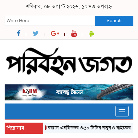
শনিবার, ০৮ অগাস্ট ২০২৬, ১০:৪৩ অপরাহ্ন
Search
Toggle
naviga
শিরোনাম:
র‌য়্যাল এনফিল্ডের ৩৫০ সিসির নতুন ৪ বাইকের যত ফিচা