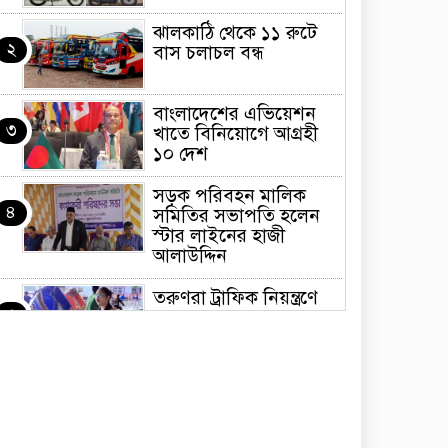
ঝালকাঠি থেকে ১১ রুটে
২
বাস চলাচল বন্ধ
বাংলাদেশের এভিয়েশন
৩
খাতে বিনিয়োগে আগ্রহী
১০ দেশ
সড়ক পরিবহন মালিক
৪
সমিতির সভাপতি হলেন
স্টার লাইনের হাজী
আলাউদ্দিন
তরুণরা ট্রাফিক নিয়ন্ত্রণে
৫
নামুক আবার
পেট্রোনাস লুব্রিক্যান্টস
৬
বিক্রি করবে মেঘনা
পেট্রোলিয়াম