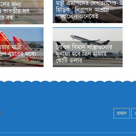
মন্ত্রী এমপিদের দেশত্যাগের
কালের জন্য
হিড়িক : নিরাপদ আশ্রয়ে
ে ভারতীয় সব
পালাচ্ছেন অনেকেই
ার বন্ধ
য়ার যাত্রী
বৈশ্বিক বিমান সংস্থাগুলোর
িন বছরের মধ্যে
মুনাফা হবে তিন হাজার
কোটি ডলার
প্রচ্ছদ