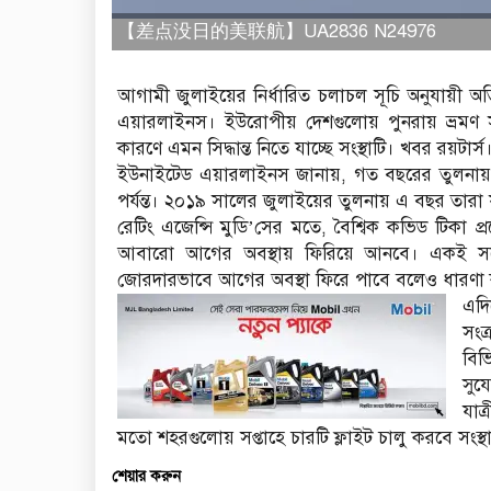
【差点没日的美联航】UA2836 N24976
আগামী জুলাইয়ের নির্ধারিত চলাচল সূচি অনুযায়ী অ
এয়ারলাইনস। ইউরোপীয় দেশগুলোয় পুনরায় ভ্রমণ স
কারণে এমন সিদ্ধান্ত নিতে যাচ্ছে সংস্থাটি। খবর রয়টার্স
ইউনাইটেড এয়ারলাইনস জানায়, গত বছরের তুলনায় এ ব
পর্যন্ত। ২০১৯ সালের জুলাইয়ের তুলনায় এ বছর তারা যুক্
রেটিং এজেন্সি মুডি’সের মতে, বৈশ্বিক কভিড টিকা প্
আবারো আগের অবস্থায় ফিরিয়ে আনবে। একই সঙ্গে মার
জোরদারভাবে আগের অবস্থা ফিরে পাবে বলেও ধারণা কর
এদি
সংক
বিভ
সুয
যাত
মতো শহরগুলোয় সপ্তাহে চারটি ফ্লাইট চালু করবে সংস্থ
শেয়ার করুন