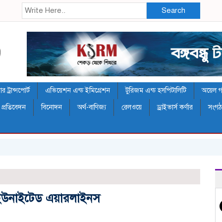
Search
 ট্রান্সপোর্ট
এভিয়েশন এন্ড ইমিগ্রেশন
টুরিজম এন্ড হসপিটালিটি
অয়েল গ্য
 প্রতিবেদন
বিনোদন
অর্থ-বাণিজ্য
রেলওয়ে
ড্রাইভার্স কর্ণার
সংগ
ে ইউনাইটেড এয়ারলাইনস