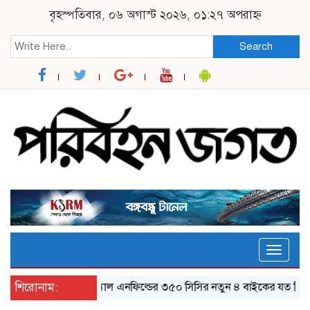
বৃহস্পতিবার, ০৬ অগাস্ট ২০২৬, ০১:২৭ অপরাহ্ন
Search
Toggle
naviga
শিরোনাম:
র‌য়্যাল এনফিল্ডের ৩৫০ সিসির নতুন ৪ বাইকের যত ফিচার