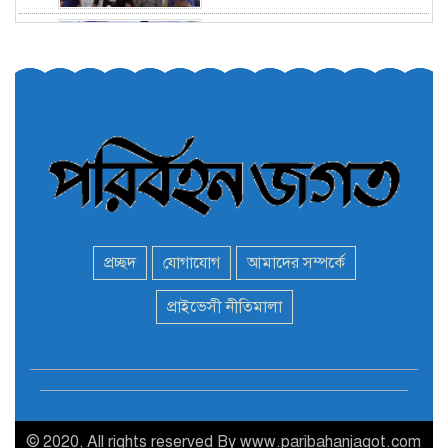
তরুণরা ট্রাফিক নিয়ন্ত্রণে নামুক
৫
আবার
পেট্রোনাস লুব্রিক্যান্টস বিক্রি
৬
করবে মেঘনা পেট্রোলিয়াম
অনির্দিষ্টকালের জন্য বাংলাদেশে
৭
ভারতীয় সব ভিসা সেন্টার বন্ধ
প্রচ্ছদ
যোগাযোগ
আমাদের সম্পর্কে
মন্ত্রী এমপিদের দেশত্যাগের
প্রাইভেসী নীতিমালা
৮
হিড়িক : নিরাপদ আশ্রয়ে
পালাচ্ছেন অনেকেই
বাস ড্রাইভার নিকোলাস মাদুরো
৯
আবারও ভেনেজুয়েলার
প্রেসিডেন্ট
© 2020, All rights reserved By www.paribahanjagot.com