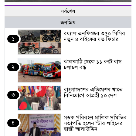
সর্বশেষ
জনপ্রিয়
র‌য়্যাল এনফিল্ডের ৩৫০ সিসির
১
নতুন ৪ বাইকের যত ফিচার
ঝালকাঠি থেকে ১১ রুটে বাস
২
চলাচল বন্ধ
বাংলাদেশের এভিয়েশন খাতে
৩
বিনিয়োগে আগ্রহী ১০ দেশ
সড়ক পরিবহন মালিক সমিতির
৪
সভাপতি হলেন স্টার লাইনের
হাজী আলাউদ্দিন