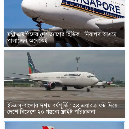
মন্ত্রী এমপিদের দেশত্যাগের হিড়িক : নিরাপদ আশ্রয়ে
পালাচ্ছেন অনেকেই
ইউএস-বাংলার দশম বর্ষপূর্তি : ২৪ এয়ারক্রাফট দিয়ে
দেশে বিদেশে ২০ গন্তব্যে ফ্লাইট পরিচালনা