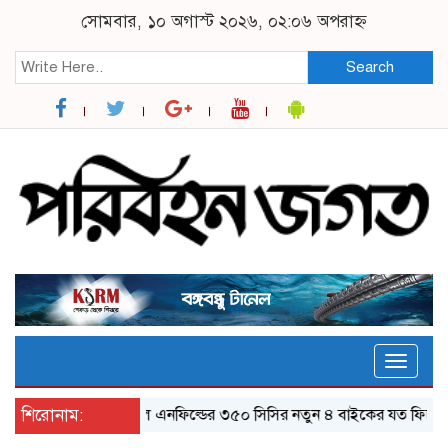
সোমবার, ১০ অগাস্ট ২০২৬, ০২:০৬ অপরাহ্ন
Search
Toggle
naviga
শিরোনাম:
র‌য়্যাল এনফিল্ডের ৩৫০ সিসির নতুন ৪ বাইকের যত ফিচার
ঝা