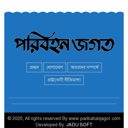
তরুণরা ট্রাফিক নিয়ন্ত্রণে নামুক
৫
আবার
পেট্রোনাস লুব্রিক্যান্টস বিক্রি
৬
করবে মেঘনা পেট্রোলিয়াম
অনির্দিষ্টকালের জন্য বাংলাদেশে
৭
ভারতীয় সব ভিসা সেন্টার বন্ধ
প্রচ্ছদ
যোগাযোগ
আমাদের সম্পর্কে
মন্ত্রী এমপিদের দেশত্যাগের
প্রাইভেসী নীতিমালা
৮
হিড়িক : নিরাপদ আশ্রয়ে
পালাচ্ছেন অনেকেই
বাস ড্রাইভার নিকোলাস মাদুরো
৯
আবারও ভেনেজুয়েলার
প্রেসিডেন্ট
© 2020, All rights reserved By www.paribahanjagot.com
Developed By:
JADU SOFT