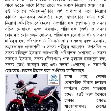
আগে ২০১৮ সালে বিভিন্ন গ্রেডে ৭৯ জনকে নিয়োগ দেওয়া হয়।
ওই নিয়োগে অনিয়ম-দুর্নীতির অর্থ ভাগাভাগি নিয়ে নিয়োগ
কমিটির দু-একজন কর্মকর্তার মধ্যে হাতাহাতির ঘটনা ঘটে।
নিয়োগ কমিটিতে বেবিচকের উপপরিচালক (প্রশাসন) ও সদস্য
সচিব মোহাম্মদ নুরুল ইসলাম, পরিচালক (অর্থ) ও সদস্য
মোহাম্মদ মোয়াজ্জেম হোসেন, পরিচালক (যোগাযোগ) ও সদস্য
হামিদুল হক, পরিচালক (এটিএস/এরো.) ও সদস্য নুরুল ইসলাম,
তত্ত্বাবধায়ক প্রকৌশলী ও সদস্য শহীদুল আফ্রোজ, উপসচিব ও
সদস্য মফিজুল ইসলাম পাটওয়ারী, পরিচালক (প্রশাসন) ও সদস্য
সাইফুল ইসলাম, সদস্য (নিরাপত্তা) শাহ মুহাম্মদ ইমদাদুল হক,
সদস্য (অর্থ) আবদুল হাই এবং সদস্য (প্রশাসন) ও সভাপতি
হেমায়েত হোসেন ছিলেন বলে সংশ্নিষ্টরা জানিয়েছেন।
জানা গেছে, দেশের
বেসামরিক বিমান চলাচল
কার্যক্রম ঢেলে সাজানো
হচ্ছে। এরই অংশ হিসেবে
ঢাকার হযরত
শাহজালালসহ দেশের