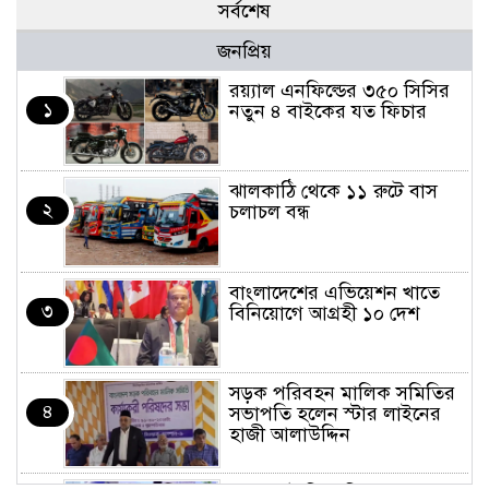
সর্বশেষ
জনপ্রিয়
র‌য়্যাল এনফিল্ডের ৩৫০ সিসির
১
নতুন ৪ বাইকের যত ফিচার
ঝালকাঠি থেকে ১১ রুটে বাস
২
চলাচল বন্ধ
বাংলাদেশের এভিয়েশন খাতে
৩
বিনিয়োগে আগ্রহী ১০ দেশ
সড়ক পরিবহন মালিক সমিতির
৪
সভাপতি হলেন স্টার লাইনের
হাজী আলাউদ্দিন