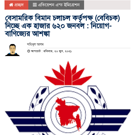
প্রচ্ছদ
এভিয়েশন এন্ড ইমিগ্রেশন
বেসামরিক বিমান চলাচল কর্তৃপক্ষ (বেবিচক)
নিচ্ছে এক হাজার ৬২০ জনবল : নিয়োগ-
বাণিজ্যের আশঙ্কা
শহিদুল আলম
আপডেট : রবিবার, ২০ জুন, ২০২১