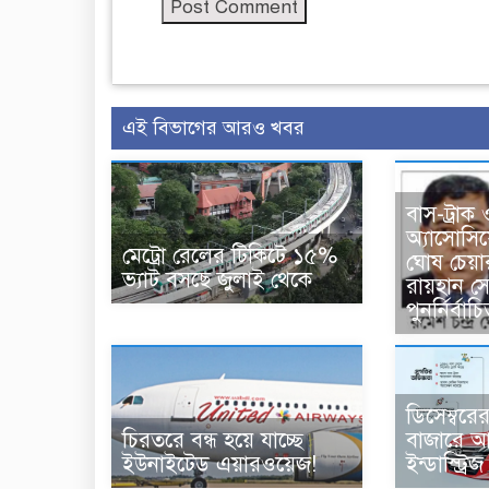
এই বিভাগের আরও খবর
বাস-ট্রাক 
অ্যাসোসি
মেট্রো রেলের টিকিটে ১৫%
ঘোষ চেয়া
ভ্যাট বসছে জুলাই থেকে
রায়হান সে
পুনর্নির্বাচ
ডিসেম্বরে
চিরতরে বন্ধ হয়ে যাচ্ছে
বাজারে আ
ইউনাইটেড এয়ারওয়েজ!
ইন্ডাস্ট্রিজ