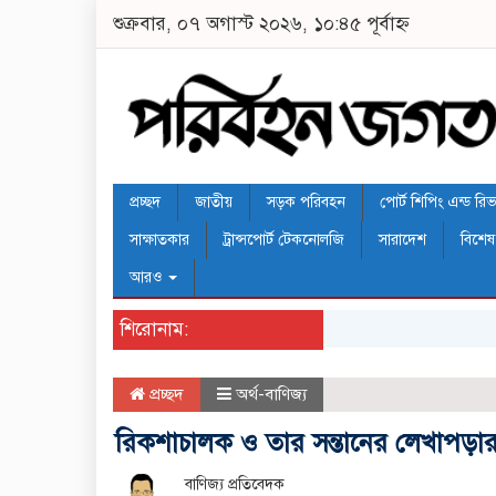
শুক্রবার, ০৭ অগাস্ট ২০২৬, ১০:৪৫ পূর্বাহ্ন
প্রচ্ছদ
জাতীয়
সড়ক পরিবহন
পোর্ট শিপিং এন্ড রিভার
সাক্ষাতকার
ট্রান্সপোর্ট টেকনোলজি
সারাদেশ
বিশেষ
আরও
শিরোনাম:
প্রচ্ছদ
অর্থ-বাণিজ্য
রিকশাচালক ও তার সন্তানের লেখাপড়ার দ
বাণিজ্য প্রতিবেদক