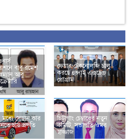
ওনার্স
ফেয়ার টেকনোলজি চালু
য়েশনে বাবু রমেশ
করছে হুন্দাই এক্সচেঞ্জ
রম্যান আবু
প্রোগ্রাম
ক্রেটারি
িত
র মধ্যে সেডান কার
চিটাগাং চেম্বারের নতুন
নতে চায় প্রগতি
কমিটি, সভাপতি ওমর
হাজ্জাজ