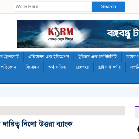
Search
 ট্রান্সপোর্ট
এভিয়েশন এন্ড ইমিগ্রেশন
টুরিজম এন্ড হসপিটালিটি
অয়েল গ্য
 প্রতিবেদন
বিনোদন
অর্থ-বাণিজ্য
রেলওয়ে
ড্রাইভার্স কর্ণার
সংগ
ায়িত্ব নিলো উত্তরা ব্যাংক