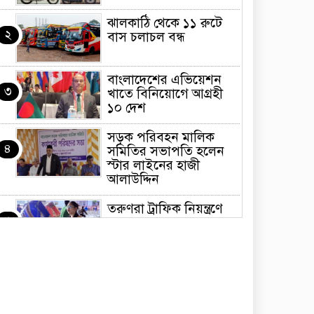
ঝালকাঠি থেকে ১১ রুটে
২
বাস চলাচল বন্ধ
বাংলাদেশের এভিয়েশন
৩
খাতে বিনিয়োগে আগ্রহী
১০ দেশ
সড়ক পরিবহন মালিক
৪
সমিতির সভাপতি হলেন
স্টার লাইনের হাজী
আলাউদ্দিন
তরুণরা ট্রাফিক নিয়ন্ত্রণে
৫
নামুক আবার
পেট্রোনাস লুব্রিক্যান্টস
৬
বিক্রি করবে মেঘনা
পেট্রোলিয়াম