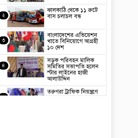
ঝালকাঠি থেকে ১১ রুটে
২
বাস চলাচল বন্ধ
বাংলাদেশের এভিয়েশন
৩
খাতে বিনিয়োগে আগ্রহী
১০ দেশ
সড়ক পরিবহন মালিক
৪
সমিতির সভাপতি হলেন
স্টার লাইনের হাজী
আলাউদ্দিন
তরুণরা ট্রাফিক নিয়ন্ত্রণে
৫
নামুক আবার
পেট্রোনাস লুব্রিক্যান্টস
৬
বিক্রি করবে মেঘনা
পেট্রোলিয়াম