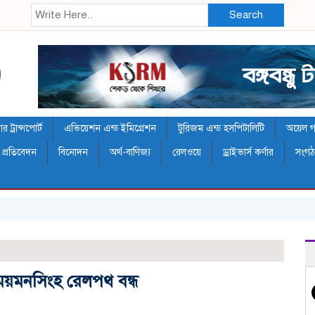
Search
 ট্রান্সপোর্ট
এভিয়েশন এন্ড ইমিগ্রেশন
টুরিজম এন্ড হসপিটালিটি
অয়েল গ্য
 প্রতিবেদন
বিনোদন
অর্থ-বাণিজ্য
রেলওয়ে
ড্রাইভার্স কর্ণার
সংগ
ব-ময়মনসিংহ রেলপথ বন্ধ