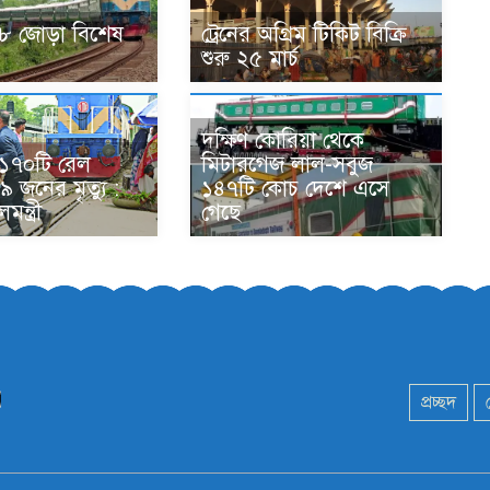
য় ৮ জোড়া বিশেষ
ট্রেনের অগ্রিম টিকিট বিক্রি
শুরু ২৫ মার্চ
দক্ষিণ কোরিয়া থেকে
 ১৭০টি রেল
মিটারগেজ লাল-সবুজ
৪৯ জনের মৃত্যু :
১৪৭টি কোচ দেশে এসে
ন্ত্রী
গেছে
প্রচ্ছদ