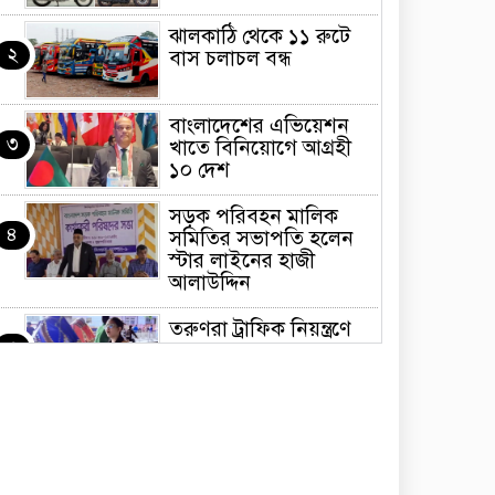
ঝালকাঠি থেকে ১১ রুটে
২
বাস চলাচল বন্ধ
বাংলাদেশের এভিয়েশন
৩
খাতে বিনিয়োগে আগ্রহী
১০ দেশ
সড়ক পরিবহন মালিক
৪
সমিতির সভাপতি হলেন
স্টার লাইনের হাজী
আলাউদ্দিন
তরুণরা ট্রাফিক নিয়ন্ত্রণে
৫
নামুক আবার
পেট্রোনাস লুব্রিক্যান্টস
৬
বিক্রি করবে মেঘনা
পেট্রোলিয়াম