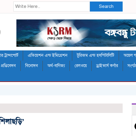
Search
 ট্রান্সপোর্ট
এভিয়েশন এন্ড ইমিগ্রেশন
টুরিজম এন্ড হসপিটালিটি
অয়েল গ্য
 প্রতিবেদন
বিনোদন
অর্থ-বাণিজ্য
রেলওয়ে
ড্রাইভার্স কর্ণার
সংগ
‘শিলাছড়ি’