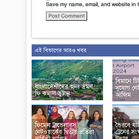
Save my name, email, and website in t
এই বিভাগের আরও খবর
বিমানে টি
বাংলাদেশীদের জন্য ভ্রমণ
সুযোগ নে
ফি কমাল ভুটান
আজিম
ফিমেল ট্রাভেলারস
ভৈরবে যাত
নেটওয়ার্কের দ্বিতীয় প্রতিষ্ঠা
ট্রেনের সং
বার্ষিকী পালিত
উদ্ধার