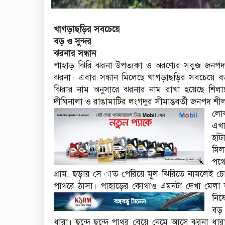
খাগড়াছড়ির সবচেয়ে
বড় ও সুন্দর
ঝরনার সন্ধান
পাহাড় ঝিরি ঝরনা উপত্যকা ও অরণ্যের সবুজ জনপদ
ঝরনা। এবার সন্ধান মিলেছে খাগড়াছড়ির সবচেয়ে ব
ঝিরার নাম অনুসারে ঝরনার নাম রাখা হয়েছে শিলাছ
দীঘিনালা ও রাঙামাটির লংগদুর সীমান্তবর্তী জনপদ শী
লোক
এখা
হাঁ
মিল
পথে
গ্রাম, ছড়ার সে াত পেরিয়ে মূল ঝিরিতে নামলেই চোখ
পাথরে ঠাসা। পাহাড়ের কোথাও এমনটা দেখা মেলা ভা
নিষ
বড় 
ধারা। ছন্দে ছন্দে পাথর বেয়ে নেমে আসে ঝরনা ধারা।