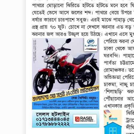
পাথরে মোড়ানো ঝিরিতে হাঁটতে হাঁটতে মনে হবে ফ
যেতেই ভেসে আসে জলের শব্দ। পাথরে বেয়ে উপরে উঠে
বর্ষার কারণে চারপাশে সবুজ। এরই মাঝে পাহাড় থে
প্রস্থ প্রায় ৭০ ফুট। চোখে না দেখলে ঝরনার এত 
ঝরনার জল আরও উজ্জ্বল হয়ে উঠছে। এখানে এসে মুগ্
পেরিয়ে ঝরনা 
ঢাকা থেকে আসা
ঘরবন্দি। পাহ
পার্বত্য চট্
রোমাঞ্চকর। তব
অভিজ্ঞতা পেরিয়
চাকমা, নাচ্চু
‘শিলাছড়ি’ ঝর
পৌঁছানোর আ
এখানকার প্রকৃ
ঝির
ট্র
দীঘ