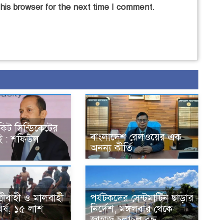
his browser for the next time I comment.
কিট সিন্ডিকেটের
বাংলাদেশ রেলওয়ের এক
ই : শফিউল
অনন্য কীর্তি
্রীবাহী ও মালবাহী
পর্যটকদের সেন্টমার্টিন ছাড়ার
ঘর্ষ, ১৫ লাশ
নির্দেশ, মঙ্গলবার থেকে
জাহাজ চলাচল বন্ধ