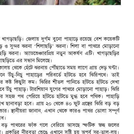
 খাগড়াছড়ি। জেলায় দুর্গম বুনো পাহাড়ে রয়েছে বেশ কয়েকটি
ড় ও সুন্দর ঝরনা ‘শিলাছড়ি’ ঝরনা। শিলা বা পাথরে মোড়ানো
ড়ি ঝরনা। অ্যাডভেঞ্চারপ্রিয় নতুন আকর্ষণ এটি। খাগড়াছড়ির
লাছড়িতে এর সন্ধান মিলেছে।
ালয় থেকে হেঁটে ঝরনায় পৌঁছাতে সময় লাগে প্রায় দেড় ঘণ্টা।
নে উঁচু-নিচু পাহাড়ের পরিবর্তে হাঁটতে হবে ঝিরিপথে। তাই
টার কষ্ট কিছুটা কম। ঝিরির শীতল পানিতে হাঁটতে হাঁটতে দেখা
বে উঁচু পাহাড়। টারশিয়ান যুগের পাথরে মোড়ানো পাহাড়। ঝিরি
র সহজ পথ পেরিয়ে হাঁটতে হাঁটতে মুগ্ধ হবে পথিক। পাহাড়ি
 ছানাবড়া হবে। প্রায় ২০ থেকে ৪০ ফুট প্রস্থের ঝিরি বড় বড়
র। স্থানীয়রা জানান, এখান থেকে কারও পাথর তোলা সম্পূর্ণ
েধ।
বড় পাথরের ফাঁক গলে বেরিয়ে আসছে স্ফটিক স্বচ্ছ জলের
 প্রকৃতির নীরবতা ভেঙে এখানে সৃষ্টি হয় অপূর্ব সুর-তাল-লয়।