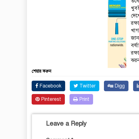
তবে
খুব
দেখ
রক্
খাগ
জান
বর্
রক্
ঝরন
শেয়ার করুন
Facebook
Twitter
Digg
Pinterest
Print
Leave a Reply