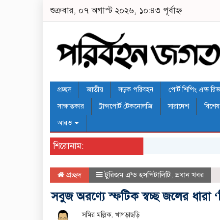
শুক্রবার, ০৭ অগাস্ট ২০২৬, ১০:৪৩ পূর্বাহ্ন
প্রচ্ছদ
জাতীয়
সড়ক পরিবহন
পোর্ট শিপিং এন্ড রিভার
সাক্ষাতকার
ট্রান্সপোর্ট টেকনোলজি
সারাদেশ
বিশেষ
আরও
শিরোনাম:
প্রচ্ছদ
টুরিজম এন্ড হসপিটালিটি
,
প্রধান খবর
সবুজ অরণ্যে স্ফটিক স্বচ্ছ জলের ধারা 
সমির মল্লিক, খাগড়াছড়ি