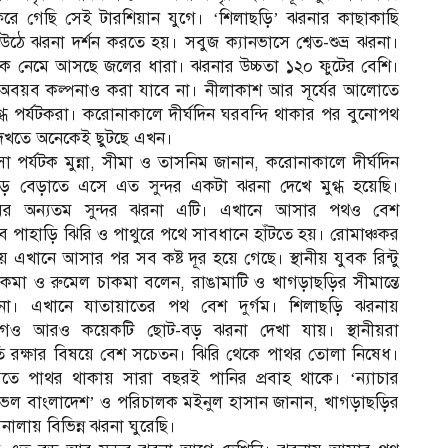
িরে গেছি সেই টারশিয়ান যুগে। ‘শিলাছড়ি’ ঝরনার কাছাকাছি
 ঝরনা দর্শন করতে হয়। সবুজ ক্যানভাসে শ্বেত-শুভ্র ঝরনা।
কে নেমে আসছে জলের ধারা। ঝরনার উচ্চতা ১২০ ফুটের বেশি।
বড় অবয়ব কল্পনাও করা যাবে না। নীলাকাশ আর সূর্যের আলোতে
ধ পর্যটকরা। করোনাকালে দীর্ঘদিন ঘরবন্দি থাকার পর বুনোপথ
দেখতে অনেকেই ছুটছে এখন।
 পর্যটক মুন্না, সীমা ও তাসনিম জানান, করোনাকালে দীর্ঘদিন
াড়ে বেড়াতে এসে এত সুন্দর একটা ঝরনা দেখে মুগ্ধ হয়েছি।
টগ্রামের অন্যতম সুন্দর ঝরনা এটি। এখানে আসার পথও বেশ
ে পাহাড়ি ঝিরি ও পাথুরে পথে সাবধানে হাঁটতে হয়। রোমাঞ্চকর
ে এখানে আসার পর সব কষ্ট দূর হয়ে গেছে। স্থানীয় যুবক রিন্টু
 চাকমা ও রুমেল চাকমা বলেন, রাঙামাটি ও খাগড়াছড়ির সীমান্তে
না। এখানে যাতায়াতের পথ বেশ দুর্গম। শিলাছড়ি ঝরনায়
গেও আরও কয়েকটি ছোট-বড় ঝরনা দেখা যায়। স্থানীয়রা
তি রক্ষার বিষয়ে বেশ সচেতন। ঝিরি থেকে পাথর তোলা নিষেধ।
িতে পাথর থাকায় সারা বছরই পানির প্রবাহ থাকে।
‘ন্যাচার
্যাভেল বাংলাদেশ’ ও পরিচালক মইনুল হাসান জানান, খাগড়াছড়ির
িনালায় বিভিন্ন ঝরনা ঘুরেছি।