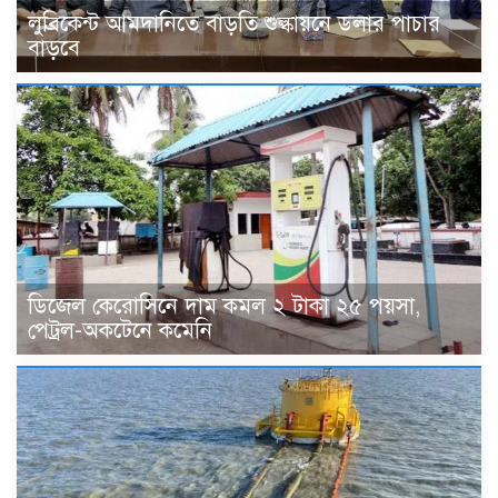
লুব্রিকেন্ট আমদানিতে বাড়তি শুল্কায়নে ডলার পাচার
বাড়বে
ডিজেল কেরোসিনে দাম কমল ২ টাকা ২৫ পয়সা,
পেট্রল-অকটেনে কমেনি