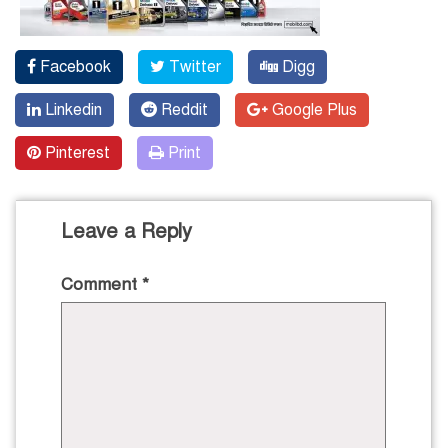
Facebook
Twitter
Digg
Linkedin
Reddit
Google Plus
Pinterest
Print
Leave a Reply
Comment
*