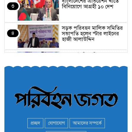
বাংলাদেশের এভিয়েশন খাতে
৩
বিনিয়োগে আগ্রহী ১০ দেশ
সড়ক পরিবহন মালিক সমিতির
৪
সভাপতি হলেন স্টার লাইনের
হাজী আলাউদ্দিন
তরুণরা ট্রাফিক নিয়ন্ত্রণে নামুক
৫
আবার
পেট্রোনাস লুব্রিক্যান্টস বিক্রি
৬
করবে মেঘনা পেট্রোলিয়াম
অনির্দিষ্টকালের জন্য বাংলাদেশে
৭
ভারতীয় সব ভিসা সেন্টার বন্ধ
প্রচ্ছদ
যোগাযোগ
আমাদের সম্পর্কে