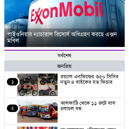
পাইওনিয়ার ন্যাচারাল রিসোর্স অধিগ্রহণ করছে এক্সন
মবিল
সর্বশেষ
জনপ্রিয়
র‌য়্যাল এনফিল্ডের ৩৫০ সিসির
১
নতুন ৪ বাইকের যত ফিচার
ঝালকাঠি থেকে ১১ রুটে বাস
২
চলাচল বন্ধ