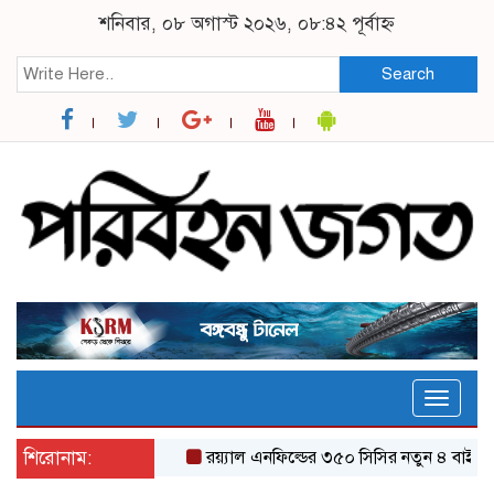
শনিবার, ০৮ অগাস্ট ২০২৬, ০৮:৪২ পূর্বাহ্ন
Search
Toggle
naviga
শিরোনাম:
র‌য়্যাল এনফিল্ডের ৩৫০ সিসির নতুন ৪ বাইকের যত