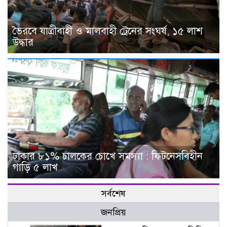
ভৈরবে যাত্রীবাহী ও মালবাহী ট্রেনের সংঘর্ষ, ১৫ লাশ
উদ্ধার
ঢাকার ৮১% চালকের চোখে সমস্যা : ফিটনেসবিহীন
গাড়ি ৫ লাখ
সর্বশেষ
জনপ্রিয়