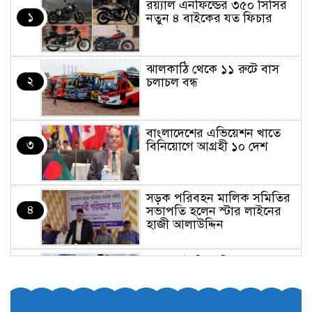
র‌য়্যাল এনফিল্ডের ৩৫০ সিসির
১
নতুন ৪ বাইকের যত ফিচার
ঝালকাঠি থেকে ১১ রুটে বাস
২
চলাচল বন্ধ
বাংলাদেশের এভিয়েশন খাতে
৩
বিনিয়োগে আগ্রহী ১০ দেশ
সড়ক পরিবহন মালিক সমিতির
৪
সভাপতি হলেন স্টার লাইনের
হাজী আলাউদ্দিন
তরুণরা ট্রাফিক নিয়ন্ত্রণে নামুক
৫
আবার