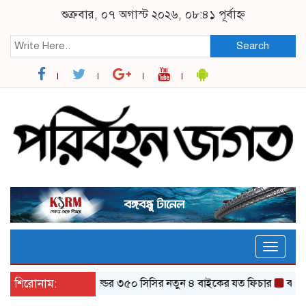
শুক্রবার, ০৭ অগাস্ট ২০২৬, ০৮:৪১ পূর্বাহ্ন
Search
Toggle
naviga
শিরোনাম:
র‌য়্যাল এনফিল্ডের ৩৫০ সিসির নতুন ৪ বাইকের যত ফিচার
ঝালকাঠি থ