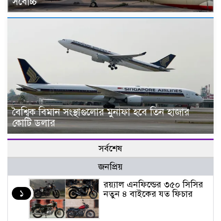
সর্বোচ্চ
বৈশ্বিক বিমান সংস্থাগুলোর মুনাফা হবে তিন হাজার
কোটি ডলার
সর্বশেষ
জনপ্রিয়
র‌য়্যাল এনফিল্ডের ৩৫০ সিসির
১
নতুন ৪ বাইকের যত ফিচার