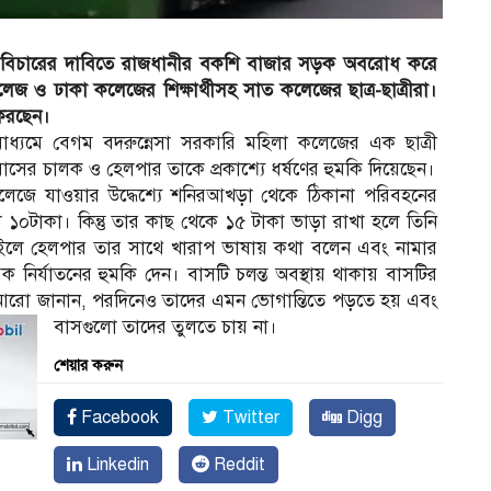
দ ও বিচারের দাবিতে রাজধানীর বকশি বাজার সড়ক অবরোধ করে
 ও ঢাকা কলেজের শিক্ষার্থীসহ সাত কলেজের ছাত্র-ছাত্রীরা।
করছেন।
ধ্যমে বেগম বদরুন্নেসা সরকারি মহিলা কলেজের এক ছাত্রী
ের চালক ও হেলপার তাকে প্রকাশ্যে ধর্ষণের হুমকি দিয়েছেন।
ে‌জে যাওয়ার উদ্ধেশ্যে শ‌নিরআখড়া থে‌কে ঠিকানা প‌রিবহ‌নের
 ১০টাকা। ‌কিন্তু তার কাছ থেকে ১৫ টাকা ভাড়া রাখা হলে তিনি
চাই‌লে হেলপার তার সা‌থে খারাপ ভাষায় কথা ব‌লেন এবং নামা‌র
ক নির্যাত‌নের হু‌মকি দেন। বাসটি চলন্ত অবস্থায় থাকায় বাসটির
িনি আরো জানান, পর‌দিনেও তাদের এমন ভোগা‌ন্তি‌তে পড়তে হয় এবং
বাসগু‌লো তাদের তুল‌তে চায় না।
শেয়ার করুন
Facebook
Twitter
Digg
Linkedin
Reddit