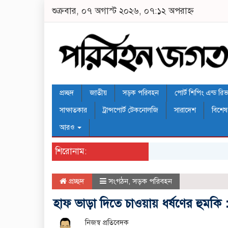
শুক্রবার, ০৭ অগাস্ট ২০২৬, ০৭:১২ অপরাহ্ন
প্রচ্ছদ
জাতীয়
সড়ক পরিবহন
পোর্ট শিপিং এন্ড রিভার
সাক্ষাতকার
ট্রান্সপোর্ট টেকনোলজি
সারাদেশ
বিশেষ
আরও
শিরোনাম:
প্রচ্ছদ
সংগঠন
,
সড়ক পরিবহন
হাফ ভাড়া দিতে চাওয়ায় ধর্ষ‌ণের হুম‌
নিজস্ব প্রতিবেদক