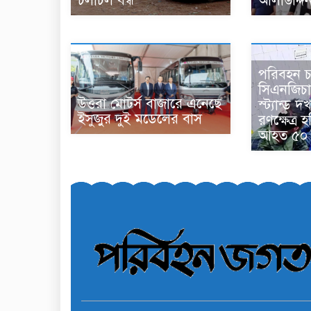
চলাচল বন্ধ
আলাউদ্দি
পরিবহন চ
সিএনজিচ
উত্তরা মোটর্স বাজারে এনেছে
স্ট্যান্ড 
ইসুজুর দুই মডেলের বাস
রণক্ষেত্র 
আহত ৫০