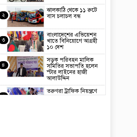
ঝালকাঠি থেকে ১১ রুটে
২
বাস চলাচল বন্ধ
বাংলাদেশের এভিয়েশন
৩
খাতে বিনিয়োগে আগ্রহী
১০ দেশ
সড়ক পরিবহন মালিক
৪
সমিতির সভাপতি হলেন
স্টার লাইনের হাজী
আলাউদ্দিন
তরুণরা ট্রাফিক নিয়ন্ত্রণে
৫
নামুক আবার
পেট্রোনাস লুব্রিক্যান্টস
৬
বিক্রি করবে মেঘনা
পেট্রোলিয়াম