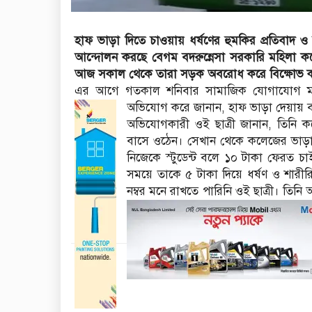
হাফ ভাড়া দিতে চাওয়ায় ধর্ষণের হুমকির প্রতিবা
আন্দোলন করছে বেগম বদরুন্নেসা সরকারি মহিলা কলেজ
আজ সকাল থেকে তারা সড়ক অবরোধ করে বিক্ষোভ 
এর আগে গতকাল শনিবার সামা‌জিক যোগা‌যোগ মা
অভিযোগ করে জানান, হাফ ভাড়া দেয়ায় বাস
অভিযোগকারী ওই ছাত্রী জানান, তিনি ক‌ল
বা‌সে ওঠেন। সেখান থে‌কে ক‌লে‌জের ভাড়া
‌নি‌জে‌কে স্টুডেন্ট বলে ১০ টাকা ফেরত 
সম‌য়ে তাকে ৫ টাকা দিয়ে ধর্ষণ ও শারী‌রি
নম্বর ম‌নে রাখ‌তে পা‌রি‌নি ওই ছাত্রী। ত