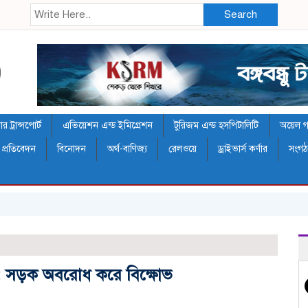
Search
 ট্রান্সপোর্ট
এভিয়েশন এন্ড ইমিগ্রেশন
টুরিজম এন্ড হসপিটালিটি
অয়েল গ্য
 প্রতিবেদন
বিনোদন
অর্থ-বাণিজ্য
রেলওয়ে
ড্রাইভার্স কর্ণার
সংগ
কি : সড়ক অবরোধ করে বিক্ষোভ