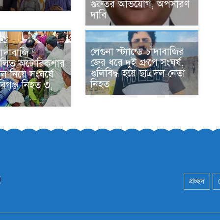
ন
গুরুতর অভিযোগ, অপসারণ
দাবি
লেগুনা স্ট্যান্ডে চাঁদাবাজির
াদাবাজি :
জের ধরে দুই গ্রুপে সংঘর্ষ,
ালিত অটোরিকশার
গুলিবিদ্ধ হয়ে ছাত্রদল নেতা
দখল নিয়ে সংঘর্ষে
নিহত
হবিগঞ্জ নিহত ৩,
প্রচ্ছদ