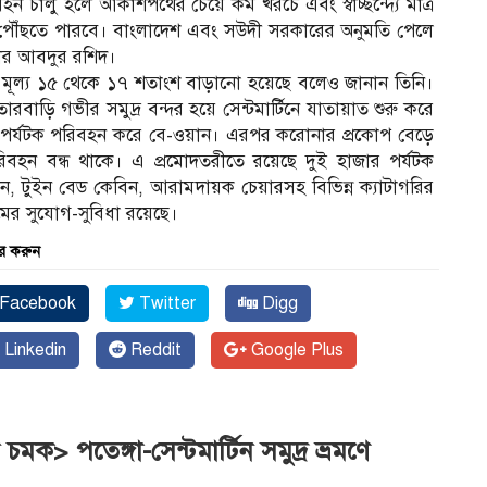
হন চালু হলে আকাশপথের চেয়ে কম খরচে এবং স্বাচ্ছন্দ্যে মাত্র
দা পৌঁছতে পারবে। বাংলাদেশ এবং সউদী সরকারের অনুমতি পেলে
য়ার আবদুর রশিদ।
কিটের মূল্য ১৫ থেকে ১৭ শতাংশ বাড়ানো হয়েছে বলেও জানান তিনি।
বাড়ি গভীর সমুদ্র বন্দর হয়ে সেন্টমার্টিনে যাতায়াত শুরু করে
েষ পর্যটক পরিবহন করে বে-ওয়ান। এরপর করোনার প্রকোপ বেড়ে
বহন বন্ধ থাকে। এ প্রমোদতরীতে রয়েছে দুই হাজার পর্যটক
ন, টুইন বেড কেবিন, আরামদায়ক চেয়ারসহ বিভিন্ন ক্যাটাগরির
র সুযোগ-সুবিধা রয়েছে।
র করুন
Facebook
Twitter
Digg
Linkedin
Reddit
Google Plus
> পতেঙ্গা-সেন্টমার্টিন সমুদ্র ভ্রমণে