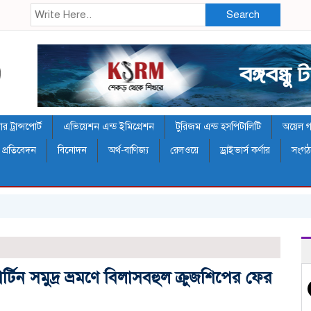
Search
 ট্রান্সপোর্ট
এভিয়েশন এন্ড ইমিগ্রেশন
টুরিজম এন্ড হসপিটালিটি
অয়েল গ্য
 প্রতিবেদন
বিনোদন
অর্থ-বাণিজ্য
রেলওয়ে
ড্রাইভার্স কর্ণার
সংগ
র‌
্টিন সমুদ্র ভ্রমণে বিলাসবহুল ক্রুজশিপের ফের