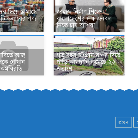
বন্দর দিয়ে ৯ মাসে
জাহাজ নির্মাণ শিল্পে
ি ডলারের পণ্য
বাংলাদেশের দক্ষ জনবল
নিতে চায় রাশিয়া
গত বছর চট্টগ্রাম বন্দর দিয়ে
দাবিতে আজ
গাড়ি আমদানি কমেছে ২২
থেকে নৌযান
শতাংশ
 কর্মবিরতি
প্রচ্ছদ