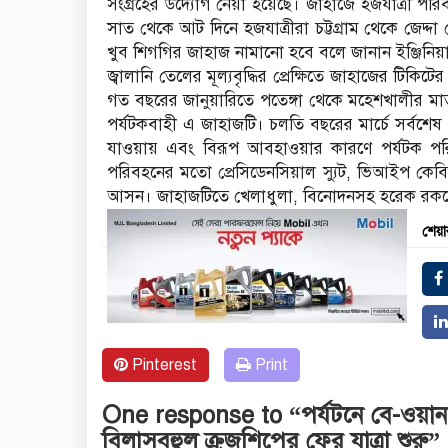
সংগ্রহের উদ্যোগ নেয়া হয়েছে। জাহাজে হজযাত্রী পরিব
সাত থেকে আট দিনে হজযাত্রীরা চট্টগ্রাম থেকে জেদ্
খুব শিগগির জাহাজ নামানো হবে বলে জানান ইঞ্জিনি
জ্বালানি তেলের মূল্যবৃদ্ধির প্রেক্ষিতে জাহাজের টি
গত বছরের জানুয়ারিতে পতেঙ্গা থেকে মহেশখালীর মাতার
পর্যটকবাহী এ জাহাজটি। চলতি বছরের মার্চে সর্বশ
যাওয়ায় এবং বিরূপ আবহাওয়ার কারণে পর্যটক পরি
পরিবহনের মতো প্রেসিডেনসিয়াল স্যুট, ভিআইপ কেবি
আসন। জাহাজটিতে খেলাধুলা, বিনোদনসহ হরেক রকমে
শেয়া
Pinterest
Print
One response to “পর্যটনে বে-ওয়ান চমক
বিলাসবহুল ক্রুজশিপের ফের যাত্রা শুরু”