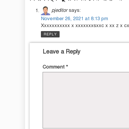
pjeditor
says:
November 26, 2021 at 8:13 pm
Xxxxxxxxxxx x xxxxxxxsxxc x xx z x cx 
REPLY
Leave a Reply
Comment
*