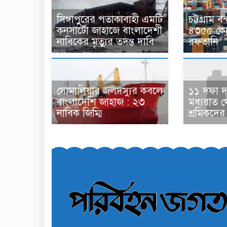
সিঙ্গাপুরের পতাকাবাহী এমটি
চট্টগ্রাম 
কনসার্টো জাহাজে বাংলাদেশী
৪৩৫৫ কোট
নাবিকের মৃত্যুর তদন্ত দাবি
রফতানি
সোমালিয়ার জলদস্যুর কবলে
১১ দফা 
বাংলাদেশি জাহাজ : ২৩
মধ্যরাত 
নাবিক জিম্মি
শ্রমিকদের