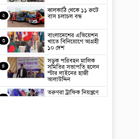
ঝালকাঠি থেকে ১১ রুটে
২
বাস চলাচল বন্ধ
বাংলাদেশের এভিয়েশন
৩
খাতে বিনিয়োগে আগ্রহী
১০ দেশ
সড়ক পরিবহন মালিক
৪
সমিতির সভাপতি হলেন
স্টার লাইনের হাজী
আলাউদ্দিন
তরুণরা ট্রাফিক নিয়ন্ত্রণে
৫
নামুক আবার
পেট্রোনাস লুব্রিক্যান্টস
৬
বিক্রি করবে মেঘনা
পেট্রোলিয়াম