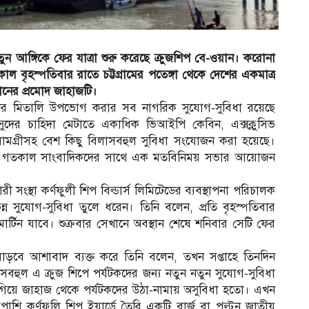
ন আঙ্গিকে ফের যাত্রা শুরু করেছে ক্রুজশিপ বে-ওয়ান। করোনা
 বৃহস্পতিবার রাতে চট্টগ্রামের পতেঙ্গা থেকে দেশের একমাত্র
বমানের প্রমোদ জাহাজটি।
শের মিতালি উপভোগ করার সব নাগরিক সুযোগ-সুবিধা রয়েছে
সুদের চাহিদা মেটাতে একাধিক ভিআইপি কেবিন, এক্সক্লুসিভ
র সামগ্রীসহ বেশ কিছু বিলাসবহুল সুবিধা সংযোজন করা হয়েছে।
 জাহাজে গতকাল সাংবাদিকদের সাথে এক মতবিনিময় সভার আয়োজন
সংস্থা কর্ণফুলী শিপ বিল্ডার্স লিমিটেডের ব্যবস্থাপনা পরিচালক
্ন সুযোগ-সুবিধা তুলে ধরেন। তিনি বলেন, প্রতি বৃহস্পতিবার
মার্টিন যাবে। শুক্রবার সেখানে অবস্থান শেষে শনিবার সেটি ফের
া বাড়বে আশাবাদ ব্যক্ত করে তিনি বলেন, তখন সপ্তাহে তিনদিন
হুল এ ক্রুজ শিপে পর্যটকদের জন্য নতুন নতুন সুযোগ-সুবিধা
 গিয়ে জাহাজ থেকে পর্যটকদের উঠা-নামায় অসুবিধা হতো। এখন
শি কর্ণফুলি শিপ ইয়ার্ডে তৈরি একটি বার্জ বা পল্টুন জাতীয়