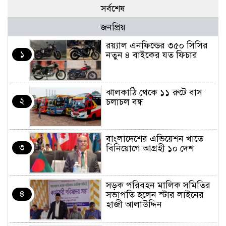
সর্বশেষ
জনপ্রিয়
র‌য়্যাল এনফিল্ডের ৩৫০ সিসির
১
নতুন ৪ বাইকের যত ফিচার
ঝালকাঠি থেকে ১১ রুটে বাস
২
চলাচল বন্ধ
বাংলাদেশের এভিয়েশন খাতে
৩
বিনিয়োগে আগ্রহী ১০ দেশ
সড়ক পরিবহন মালিক সমিতির
৪
সভাপতি হলেন স্টার লাইনের
হাজী আলাউদ্দিন