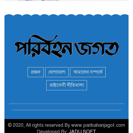
তরুণরা ট্রাফিক নিয়ন্ত্রণে নামুক
৫
আবার
পেট্রোনাস লুব্রিক্যান্টস বিক্রি
৬
করবে মেঘনা পেট্রোলিয়াম
অনির্দিষ্টকালের জন্য বাংলাদেশে
৭
ভারতীয় সব ভিসা সেন্টার বন্ধ
প্রচ্ছদ
যোগাযোগ
আমাদের সম্পর্কে
মন্ত্রী এমপিদের দেশত্যাগের
প্রাইভেসী নীতিমালা
৮
হিড়িক : নিরাপদ আশ্রয়ে
পালাচ্ছেন অনেকেই
বাস ড্রাইভার নিকোলাস মাদুরো
৯
আবারও ভেনেজুয়েলার
প্রেসিডেন্ট
© 2020, All rights reserved By www.paribahanjagot.com
Developed By:
JADU SOFT