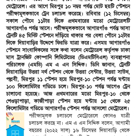
মেট্রোরেল। এর আগে মিরপুর ১০ নম্বর পর্যন্ত মোট ছয়টি স্টেশনে
পরীক্ষামূলকভাবে ট্রেন চলাচল করেছে। রবিবার (১২ ডিসেম্বর)
সকাল পৌনে ১১টার দিকে প্রথমবারের মতো মেট্রোরেলটি
আগারগাঁও পর্যন্ত আসে। পরীক্ষমূলকভাবে আগারগাঁও পর্যন্ত আসা
ট্রেনটি ৪৫ মি‌নিট স্টেশ‌নে দাঁড়ি‌য়ে থাকার পর বেলা পৌ‌নে ১২টার
দি‌কে দিয়াবা‌ড়ির উদ্দেশে ফির‌তি যাত্রা ক‌রে। এসময় আগারগাঁও
স্টেশ‌নে সাংবাদিকদের সঙ্গে কথা বলেন মে‌ট্রো‌রে‌ল কর্তৃপক্ষ ঢাকা
মাস ট্রানজিট কোম্পানি লিমিটেডের (ডিএমটিসিএল) ব‌্যবস্থাপনা
প‌রিচালক (এমডি) এম এ এন সি‌দ্দিক। তিনি জানান, ট্রেন‌টি
দিয়াবা‌ড়ির উত্তরা নর্থ স্টেশন থে‌কে উত্তরা সেন্টার, উত্তরা সাউথ,
পল্লবী, মিরপুর ১১ স্টেশন হ‌য়ে মিরপুর-১০ স্টেশন পর্যন্ত ঘণ্টায়
১০০ কি‌লো‌মিটার গ‌তি‌তে চ‌লে। মিরপুর-১০ পর্যন্ত আগেও ট্রেন
চালানো হ‌য়ে‌ছে। আজ প্রথমবা‌রের মতো মিরপুর-১০ থে‌কে
শেওড়াপাড়া, কাজীপাড়া স্টেশন হ‌য়ে ঘণ্টায় ১৫ থে‌কে ২৫
কি‌লো‌মিটার গ‌তি‌তে আগারগাঁও স্টেশন পর্যন্ত আসলো মেট্রোরেল।
পরীক্ষামূলক চলাচলে মেট্রোরেলে কোনও যাত্রী
চলাচল করছে না। এম এ এন সি‌দ্দিক ব‌লে‌ন, আগামী
বছ‌রের (২০২২ সাল) ১৬ ডি‌সেম্বর দিয়াবা‌ড়ি থে‌কে