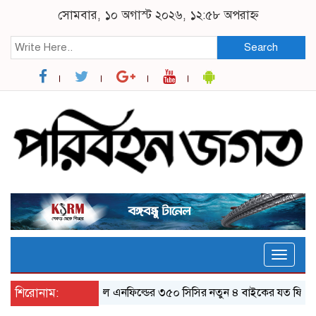
সোমবার, ১০ অগাস্ট ২০২৬, ১২:৫৮ অপরাহ্ন
Search
Toggle
naviga
শিরোনাম:
র‌য়্যাল এনফিল্ডের ৩৫০ সিসির নতুন ৪ বাইকের যত ফিচার
ঝ