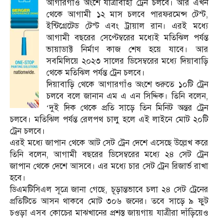
আগারগাঁও অং‌শে যাত্রীবাহী ট্রেন চল‌বে। আর এখন
থেকে আগামী ১২ মাস চল‌বে পারফর‌মেন্স টেস্ট,
ইন্টি‌গ্রেটেড টেস্ট এবং ট্রায়াল রান। এরই মধ্যে
আগামী বছ‌রের সে‌প্টেম্বরের ম‌ধ্যেই ম‌তি‌ঝিল পর্যন্ত
ভায়াডাক্ট নির্মাণ কাজ শেষ হয়ে যাবে। আর
সবমিলিয়ে ২০২৩ সা‌লের ডি‌সেম্বরের মধ্যে দিয়াবা‌ড়ি
থেকে মতিঝিল পর্যন্ত ট্রেন চল‌বে।
দিয়াবা‌ড়ি থেকে আগারগাঁও অং‌শে শুরুতে ১০টি ট্রেন
চল‌বে বলে জানান এম এ এন সি‌দ্দিক। তিনি বলেন,
‘দুই দিক থে‌কে প্রতি সা‌ড়ে তিন মি‌নিট অন্তর ট্রেন
চল‌বে। ম‌তি‌ঝিল পর্যন্ত রেলপথ চালু হ‌লে এই লাই‌নে মোট ২০‌টি
ট্রেন চল‌বে।
এরই মধ্যে জাপান থেকে আট সেট ট্রেন দেশে এসেছে উল্লেখ করে
তিনি বলেন, আগামী বছ‌রের ডি‌সেম্ব‌রের ম‌ধ্যে ২৪ সেট ট্রেন
জাপান থে‌কে দে‌শে আস‌বে। এর ম‌ধ্যে চার সেট ট্রেন রিজার্ভ রাখা
হ‌বে।
ডিএমটিসিএল সূত্রে জানা গেছে, চূড়ান্তভাবে চলা ২৪ সেট ট্রেনের
প্রতিটিতে আসন থাকবে মোট ৩০৬ জনের। তবে সাড়ে ৯ ফুট
চওড়া এসব কোচের মাঝখানের প্রশস্ত জায়গায় যাত্রীরা দাঁড়িয়েও