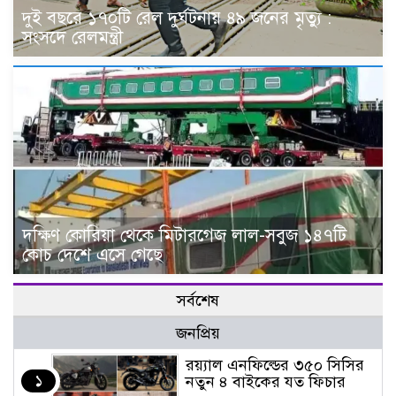
দুই বছরে ১৭০টি রেল দুর্ঘটনায় ৪৯ জনের মৃত্যু :
সংসদে রেলমন্ত্রী
দক্ষিণ কোরিয়া থেকে মিটারগেজ লাল-সবুজ ১৪৭টি
কোচ দেশে এসে গেছে
সর্বশেষ
জনপ্রিয়
র‌য়্যাল এনফিল্ডের ৩৫০ সিসির
১
নতুন ৪ বাইকের যত ফিচার