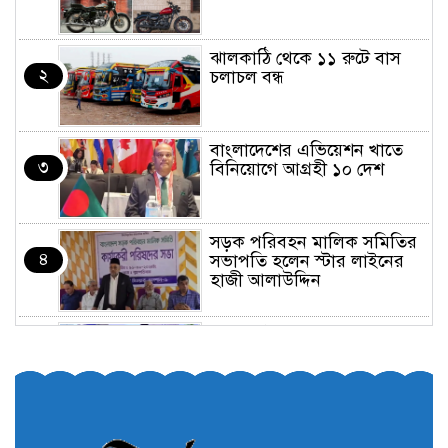
ঝালকাঠি থেকে ১১ রুটে বাস
২
চলাচল বন্ধ
বাংলাদেশের এভিয়েশন খাতে
৩
বিনিয়োগে আগ্রহী ১০ দেশ
সড়ক পরিবহন মালিক সমিতির
৪
সভাপতি হলেন স্টার লাইনের
হাজী আলাউদ্দিন
তরুণরা ট্রাফিক নিয়ন্ত্রণে নামুক
৫
আবার
পেট্রোনাস লুব্রিক্যান্টস বিক্রি
৬
করবে মেঘনা পেট্রোলিয়াম