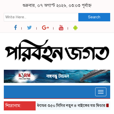
শুক্রবার, ০৭ অগাস্ট ২০২৬, ০৩:০৩ পূর্বাহ্ন
Search
Toggle
naviga
শিরোনাম:
র‌য়্যাল এনফিল্ডের ৩৫০ সিসির নতুন ৪ বাইকের যত ফিচার
ঝালকাঠি 