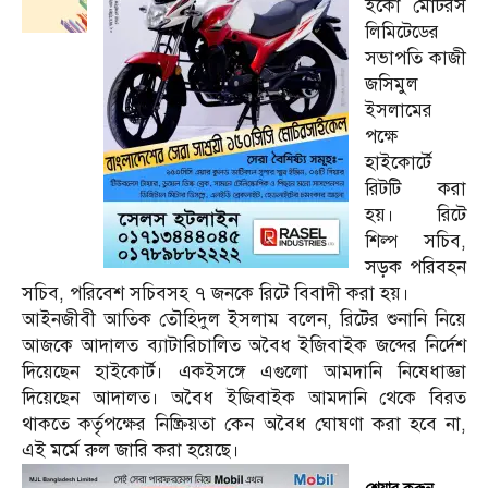
ইকো মোটরস
লিমিটেডের
সভাপতি কাজী
জসিমুল
ইসলামের
পক্ষে
হাইকোর্টে
রিটটি করা
হয়। রিটে
শিল্প সচিব,
সড়ক পরিবহন
সচিব, পরিবেশ সচিবসহ ৭ জনকে রিটে বিবাদী করা হয়।
আইনজীবী আতিক তৌহিদুল ইসলাম বলেন, রিটের শুনানি নিয়ে
আজকে আদালত ব্যাটারিচালিত অবৈধ ইজিবাইক জব্দের নির্দেশ
দিয়েছেন হাইকোর্ট। একইসঙ্গে এগুলো আমদানি নিষেধাজ্ঞা
দিয়েছেন আদালত। অবৈধ ইজিবাইক আমদানি থেকে বিরত
থাকতে কর্তৃপক্ষের নিষ্ক্রিয়তা কেন অবৈধ ঘোষণা করা হবে না,
এই মর্মে রুল জারি করা হয়েছে।