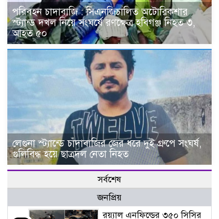
পরিবহন চাদাবাজি : সিএনজিচালিত অটোরিকশার
স্ট্যান্ড দখল নিয়ে সংঘর্ষে রণক্ষেত্র হবিগঞ্জ নিহত ৩,
আহত ৫০
লেগুনা স্ট্যান্ডে চাঁদাবাজির জের ধরে দুই গ্রুপে সংঘর্ষ,
গুলিবিদ্ধ হয়ে ছাত্রদল নেতা নিহত
সর্বশেষ
জনপ্রিয়
র‌য়্যাল এনফিল্ডের ৩৫০ সিসির