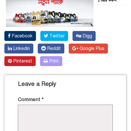
শেয়ার করুন
Facebook
Twitter
Digg
Linkedin
Reddit
Google Plus
Pinterest
Print
Leave a Reply
Comment
*