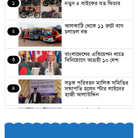
১
নতুন ৪ বাইকের যত ফিচার
ঝালকাঠি থেকে ১১ রুটে বাস
২
চলাচল বন্ধ
বাংলাদেশের এভিয়েশন খাতে
৩
বিনিয়োগে আগ্রহী ১০ দেশ
সড়ক পরিবহন মালিক সমিতির
৪
সভাপতি হলেন স্টার লাইনের
হাজী আলাউদ্দিন
তরুণরা ট্রাফিক নিয়ন্ত্রণে নামুক
৫
আবার