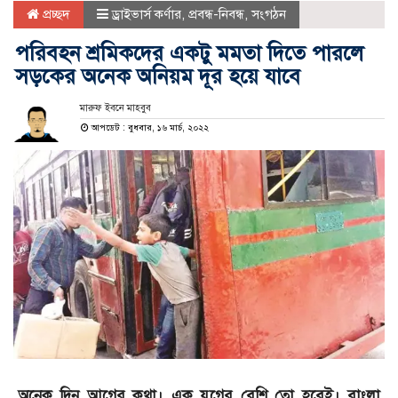
প্রচ্ছদ
ড্রাইভার্স কর্ণার
,
প্রবন্ধ-নিবন্ধ
,
সংগঠন
পরিবহন শ্রমিকদের একটু মমতা দিতে পারলে
সড়কের অনেক অনিয়ম দূর হয়ে যাবে
মারুফ ইবনে মাহবুব
আপডেট : বুধবার, ১৬ মার্চ, ২০২২
অনেক দিন আগের কথা। এক যুগের বেশি তো হবেই। বাংলা