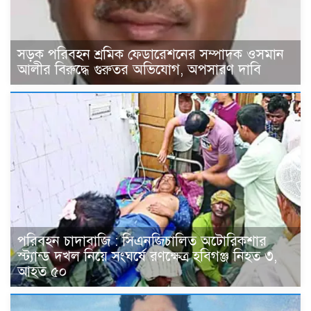
সড়ক পরিবহন শ্রমিক ফেডারেশনের সম্পাদক ওসমান
আলীর বিরুদ্ধে গুরুতর অভিযোগ, অপসারণ দাবি
পরিবহন চাদাবাজি : সিএনজিচালিত অটোরিকশার
স্ট্যান্ড দখল নিয়ে সংঘর্ষে রণক্ষেত্র হবিগঞ্জ নিহত ৩,
আহত ৫০