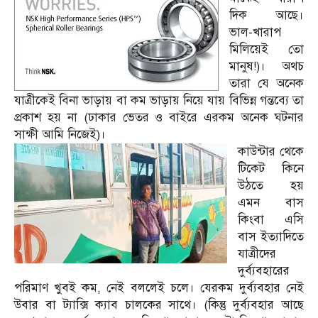
দিক আছে।
ভাল-খারাপ
মিলিয়েই তো
মানুষ!)। অথচ
তারা যে অনেক
যাত্রীকেই বিনা ভাড়ায় বা কম ভাড়ায় নিয়ে যায় বিভিন্ন গন্তব্যে তা
প্রকাশ হয় না (ঢাকার ভেতর ও বাইরে এরকম অনেক ঘটনার
সাক্ষী আমি নিজেই)।
কাউন্টার থেকে
টিকেট কিনে
উঠতে হয়
এমন বাস
কিংবা এসি
বাস ইত্যাদিতে
যাত্রীদের
দুর্ব্যবহারের
পরিমাণ খুবই কম, নেই বললেই চলে। যেরকম দুর্ব্যবহার নেই
উবার বা ট্যাক্সি ক্যাব চালকের সাথে। (কিন্তু দুর্ব্যবহার আছে