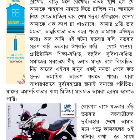
রেখেছি, বাড়ি মনে রেখেছি। এতই খুশি হল যে
আমাকে শাহবাগ নামতে দিতে চাচ্ছিল না। আমাকে
নিয়ে যেতে চাচ্ছিল তার শেষ গন্তব্য গুলিস্তানে। কেন?
আমাকে এক কাপ চা খাওয়াবে। আমার প্রতি তার
মমতা, আন্তরিকতা এত বছর পরও আমাকে অভিভূত
করে। আর আমি এই ঘটনা যতবার বলি, যতবার
স্মরণ করি ততবার উপলব্ধি করি – খেটে খাওয়া,
প্রাতিষ্ঠানিক শিক্ষা-বঞ্চিত, বহুবিধ সুবিধা-বঞ্চিত,
সমাজের সবচেয়ে নীচু তলার মানুষ বলে বিবেচিত,
নিম্ন আয়ের এইসব মানুষ একটু মমতা পেলে কত
সুন্দর অমায়িক আচরণ করতে পারে। যারা
সাধারণভাবে দুর্ব্যবহারের জন্যই সমাজে পরিচিত।
যাদের অমানবিকতার কথা মিডিয়া মারফত আমরা হরদম জানতে
পারি।
লোকাল বাসে যতবার চড়ি
ততবার সহযাত্রীদের
দুর্ব্যবহার দেখে আমার
মনে পড়ে কামরুলের ওই
ঘটনার কথা। ওর সাথে