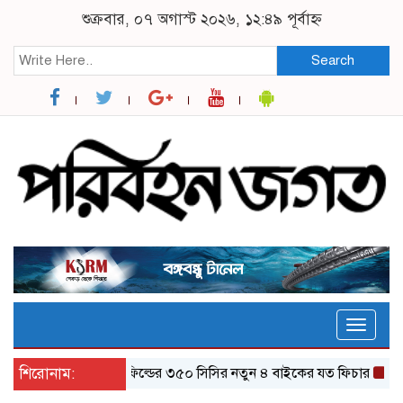
শুক্রবার, ০৭ অগাস্ট ২০২৬, ১২:৪৯ পূর্বাহ্ন
Search
Toggle
naviga
শিরোনাম:
র‌য়্যাল এনফিল্ডের ৩৫০ সিসির নতুন ৪ বাইকের যত ফিচার
ঝালকাঠি থ