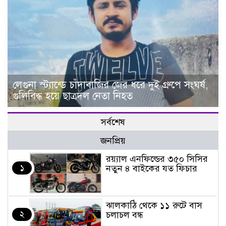
লেগুনা স্ট্যান্ডে চাঁদাবাজির জের ধরে দুই গ্রুপে সংঘর্ষ,
গুলিবিদ্ধ হয়ে ছাত্রদল নেতা নিহত
সর্বশেষ
জনপ্রিয়
র‌য়্যাল এনফিল্ডের ৩৫০ সিসির
১
নতুন ৪ বাইকের যত ফিচার
ঝালকাঠি থেকে ১১ রুটে বাস
২
চলাচল বন্ধ