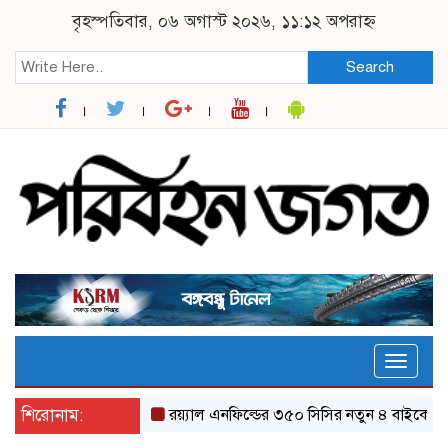
বৃহস্পতিবার, ০৬ অগাস্ট ২০২৬, ১১:১২ অপরাহ্ন
Search
Toggle
naviga
শিরোনাম:
র‌য়্যাল এনফিল্ডের ৩৫০ সিসির নতুন ৪ বাইকের যত ফি