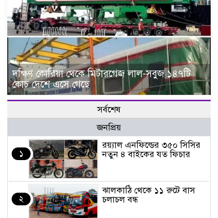
দক্ষিণ কোরিয়া থেকে মিটারগেজ লাল-সবুজ ১৪৭টি
কোচ দেশে এসে গেছে
সর্বশেষ
জনপ্রিয়
র‌য়্যাল এনফিল্ডের ৩৫০ সিসির
১
নতুন ৪ বাইকের যত ফিচার
ঝালকাঠি থেকে ১১ রুটে বাস
২
চলাচল বন্ধ