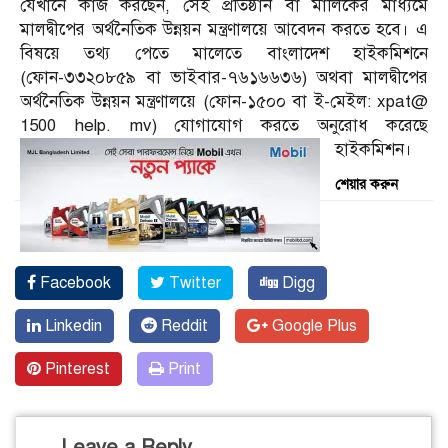
যেখানে কাজ করছেন, সেই প্রতিষ্ঠান বা মালিকের মাধ্যমে
মালদ্বীপের অর্থনৈতিক উন্নয়ন মন্ত্রণালয়ে আবেদন করতে হবে। এ
বিষয়ে তথ্য পেতে মালেতে বাংলাদেশ হাইকমিশনে
(ফোন-৩৩২০৮৫৯ বা ভাইবার-৭৬১৬৬৩৬) অথবা মালদ্বীপের
অর্থনৈতিক উন্নয়ন মন্ত্রণালয়ে (ফোন-১৫০০ বা ই-মেইল: xpat@
1500 help. mv) যোগাযোগ করতে অনুরোধ করেছে
হাইকমিশন।
শেয়ার করুন
Facebook
Twitter
Digg
Linkedin
Reddit
Google Plus
Pinterest
Print
Leave a Reply