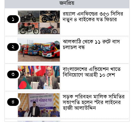
জনপ্রিয়
র‌য়্যাল এনফিল্ডের ৩৫০ সিসির
১
নতুন ৪ বাইকের যত ফিচার
ঝালকাঠি থেকে ১১ রুটে বাস
২
চলাচল বন্ধ
বাংলাদেশের এভিয়েশন খাতে
৩
বিনিয়োগে আগ্রহী ১০ দেশ
সড়ক পরিবহন মালিক সমিতির
৪
সভাপতি হলেন স্টার লাইনের
হাজী আলাউদ্দিন
তরুণরা ট্রাফিক নিয়ন্ত্রণে নামুক
৫
আবার