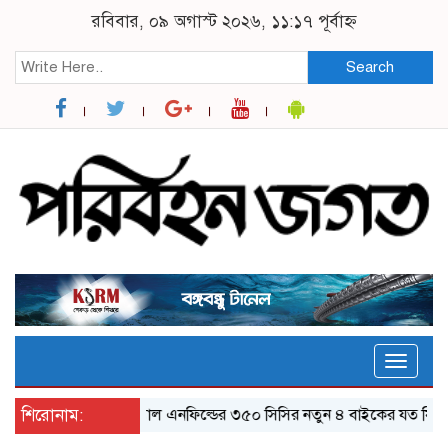
রবিবার, ০৯ অগাস্ট ২০২৬, ১১:১৭ পূর্বাহ্ন
Search
Toggle
naviga
শিরোনাম:
র‌য়্যাল এনফিল্ডের ৩৫০ সিসির নতুন ৪ বাইকের যত ফিচার