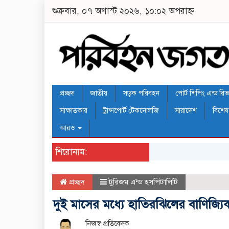
শুক্রবার, ০৭ অগাস্ট ২০২৬, ১০:০২ অপরাহ্ন
প্রচ্ছদ
জাতীয়
সড়ক পরিবহন
পোর্ট শিপিং এন্ড রিভার
সাক্ষাতকার
ট্রান্সপোর্ট টেকনোলজি
সারাদেশ
বিশেষ
আরও
শিরোনাম:
প্রচ্ছদ
টুরিজম এন্ড হসপিটালিটি
দুই মাসের মধ্যে হাতিরঝিলের বাণিজ্যিক স
নিজস্ব প্রতিবেদক