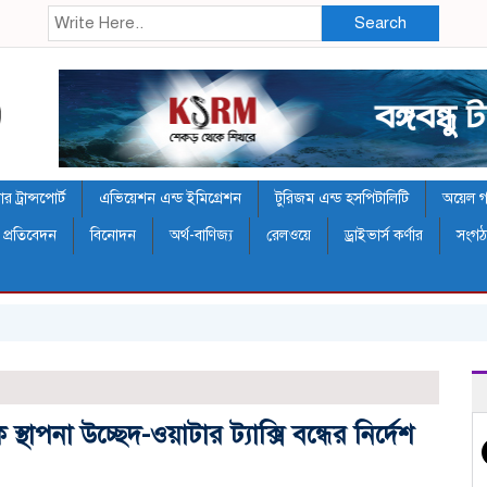
Search
 ট্রান্সপোর্ট
এভিয়েশন এন্ড ইমিগ্রেশন
টুরিজম এন্ড হসপিটালিটি
অয়েল গ্য
 প্রতিবেদন
বিনোদন
অর্থ-বাণিজ্য
রেলওয়ে
ড্রাইভার্স কর্ণার
সংগ
র
্থাপনা উচ্ছেদ-ওয়াটার ট্যাক্সি বন্ধের নির্দেশ