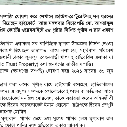
্পত্তি’ ঘোষণা করে সেখানে হোটেল-রেস্টুরেন্টসহ সব ধরনের
 রায় দিয়েছেন হাইকোর্ট। আজ মঙ্গলবার বিচারপতি মো. আশরাফুল
ম কোর্টের ওয়েবসাইটে ৫৫ পৃষ্ঠার লিখিত পূর্ণাঙ্গ এ রায় প্রকাশ
িরঝিল এলাকার সব বাণিজ্যিক স্থাপনা উচ্ছেদের নির্দেশ দেওয়া
 পরামর্শ দিয়েছেন আদালত। রায়ে বলা হয়, সংবিধান, পরিবেশ
ধানী ঢাকার ফুসফুস বেগুনবাড়ী খালসহ হাতিরঝিল এলাকা যা
Public Trust Property) তথা জনগণের জাতীয় সম্পত্তি।
 ট্রাস্ট (জনগণের সম্পত্তি) ঘোষণা করে ২০২১ সালের ৩০ জুন
জারি করা রুলের পূর্ণাঙ্গ রায়ে হাইকোর্ট বলেছেন, হাতিরঝিলের
ম্পদ। এ অমূল্য সম্পদকে কোনোভাবেই ধ্বংস বা ক্ষতি করা যাবে
ন অ্যাডভোকেট মনজিল মোরসেদ, তাকে সহায়তা করেন আইনজীবী
ষে ছিলেন অ্যাডভোকেট ইমাম হোসেন। রাষ্ট্রপক্ষে ছিলেন ডেপুটি
 ও আশেক মোমিন।
 মূল্যবান। পানির চেয়ে তথা সুপেয় পানির চেয়ে মূল্যবান আর
তি ফোটা পানির দূষণ প্রতিরোধ একান্ত আবশ্যক।