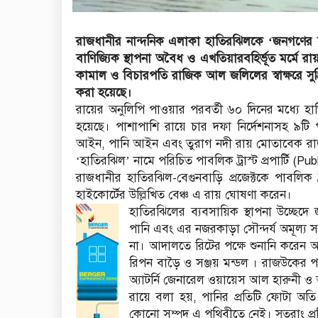
রাজধানীর নান্দনিক এলাকা হাতিরঝিলকে ‘জনগণের সম
বাণিজ্যিক স্থাপনা অবৈধ ও এখতিয়ারবহির্ভূত মর্মে
কামাল ও বিচারপতি রাজিক আল জলিলের স্বাক্ষরে সুপ্রি
করা হয়েছে।
রায়ের অনুলিপি পাওয়ার পরবর্তী ৬০ দিনের মধ্যে হাত
হয়েছে। পাশাপাশি রায়ে চার দফা নির্দেশনাসহ ৯টি
আইন, পানি আইন এবং তুরাগ নদী রায় মোতাবেক রাজ
‘হাতিরঝিল’ নামে পরিচিত পাবলিক ট্রাস্ট প্রপার্টি (
রাজধানীর হাতিরঝিল-বেগুনবাড়ি প্রজেক্টকে পাবলিক
হাইকোর্টের উল্লিখিত বেঞ্চ এ রায় ঘোষণা করেন।
হাতিরঝিলের ব্যবসায়িক স্থাপনা উচ্ছেদে 
পানি এবং এর নজরকাড়া সৌন্দর্য অমূল্য স
না। আদালতে রিটের পক্ষে শুনানি করে
রিপন বাড়ৈ ও সঞ্জয় মন্ডল । রাজউকের পক্
অ্যাটর্নি জেনারেল ওয়ায়েস আল হারুনী
রায়ে বলা হয়, পানির প্রতিটি ফোটা অতি
কোনো সম্পদ এ পৃথিবীতে নেই। সুতরাং প্র