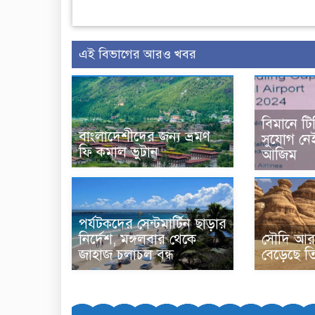
এই বিভাগের আরও খবর
বিমানে টি
বাংলাদেশীদের জন্য ভ্রমণ
সুযোগ নে
ফি কমাল ভুটান
আজিম
পর্যটকদের সেন্টমার্টিন ছাড়ার
নির্দেশ, মঙ্গলবার থেকে
সৌদি আরব
জাহাজ চলাচল বন্ধ
বেড়েছে ত