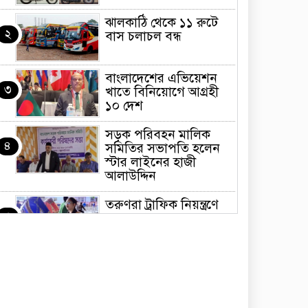
ঝালকাঠি থেকে ১১ রুটে
২
বাস চলাচল বন্ধ
বাংলাদেশের এভিয়েশন
৩
খাতে বিনিয়োগে আগ্রহী
১০ দেশ
সড়ক পরিবহন মালিক
৪
সমিতির সভাপতি হলেন
স্টার লাইনের হাজী
আলাউদ্দিন
তরুণরা ট্রাফিক নিয়ন্ত্রণে
৫
নামুক আবার
পেট্রোনাস লুব্রিক্যান্টস
৬
বিক্রি করবে মেঘনা
পেট্রোলিয়াম