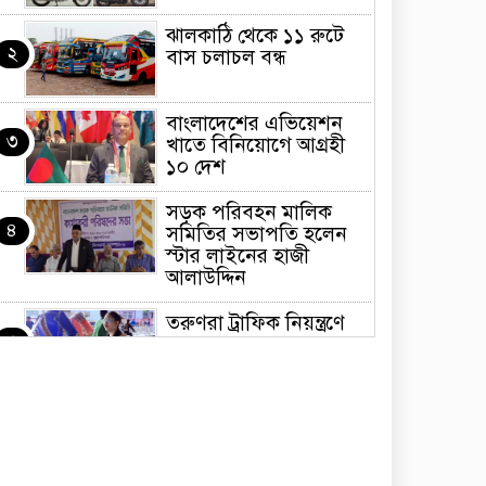
ঝালকাঠি থেকে ১১ রুটে
২
বাস চলাচল বন্ধ
বাংলাদেশের এভিয়েশন
৩
খাতে বিনিয়োগে আগ্রহী
১০ দেশ
সড়ক পরিবহন মালিক
৪
সমিতির সভাপতি হলেন
স্টার লাইনের হাজী
আলাউদ্দিন
তরুণরা ট্রাফিক নিয়ন্ত্রণে
৫
নামুক আবার
পেট্রোনাস লুব্রিক্যান্টস
৬
বিক্রি করবে মেঘনা
পেট্রোলিয়াম