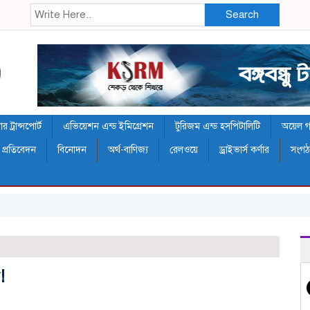
Search
 ট্রান্সপোর্ট
এভিয়েশন এন্ড ইমিগ্রেশন
টুরিজম এন্ড হসপিটালিটি
অয়েল গ্য
 প্রতিবেদন
বিনোদন
অর্থ-বাণিজ্য
রেলওয়ে
ড্রাইভার্স কর্ণার
সংগ
!