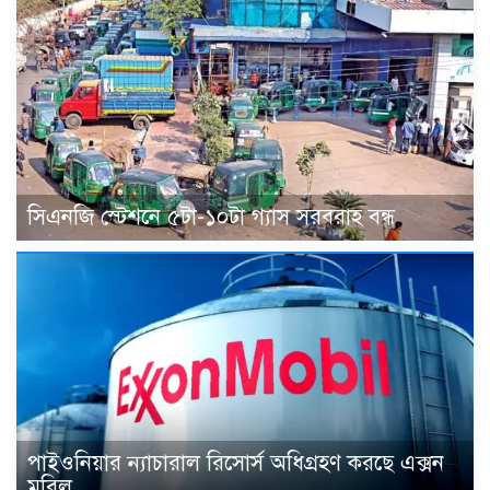
সিএনজি স্টেশনে ৫টা-১০টা গ্যাস সরবরাহ বন্ধ
পাইওনিয়ার ন্যাচারাল রিসোর্স অধিগ্রহণ করছে এক্সন
মবিল