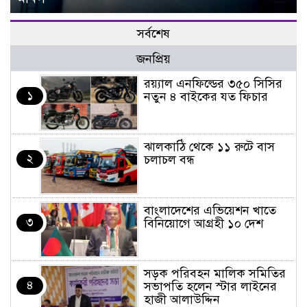
সর্বশেষ
জনপ্রিয়
র‌য়্যাল এনফিল্ডের ৩৫০ সিসির
১
নতুন ৪ বাইকের যত ফিচার
ঝালকাঠি থেকে ১১ রুটে বাস
২
চলাচল বন্ধ
বাংলাদেশের এভিয়েশন খাতে
৩
বিনিয়োগে আগ্রহী ১০ দেশ
সড়ক পরিবহন মালিক সমিতির
৪
সভাপতি হলেন স্টার লাইনের
হাজী আলাউদ্দিন