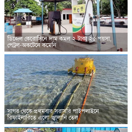
ডিজেল কেরোসিনে দাম কমল ২ টাকা ২৫ পয়সা,
পেট্রল-অকটেনে কমেনি
সাগর থেকে প্রথমবার সরাসরি পাইপলাইনে
রিফাইনারিতে এলো জ্বালানি তেল