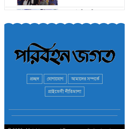
তরুণরা ট্রাফিক নিয়ন্ত্রণে নামুক
৫
আবার
পেট্রোনাস লুব্রিক্যান্টস বিক্রি
৬
করবে মেঘনা পেট্রোলিয়াম
অনির্দিষ্টকালের জন্য বাংলাদেশে
৭
ভারতীয় সব ভিসা সেন্টার বন্ধ
প্রচ্ছদ
যোগাযোগ
আমাদের সম্পর্কে
মন্ত্রী এমপিদের দেশত্যাগের
প্রাইভেসী নীতিমালা
৮
হিড়িক : নিরাপদ আশ্রয়ে
পালাচ্ছেন অনেকেই
বাস ড্রাইভার নিকোলাস মাদুরো
৯
আবারও ভেনেজুয়েলার
প্রেসিডেন্ট