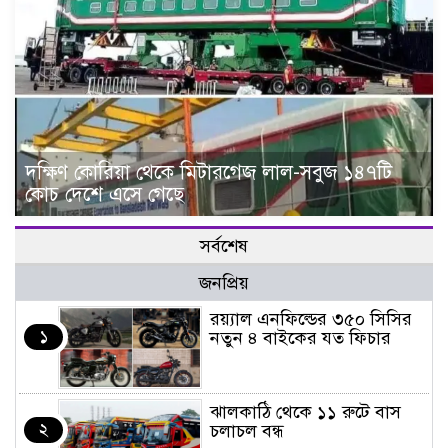
দক্ষিণ কোরিয়া থেকে মিটারগেজ লাল-সবুজ ১৪৭টি
কোচ দেশে এসে গেছে
সর্বশেষ
জনপ্রিয়
র‌য়্যাল এনফিল্ডের ৩৫০ সিসির
১
নতুন ৪ বাইকের যত ফিচার
ঝালকাঠি থেকে ১১ রুটে বাস
২
চলাচল বন্ধ