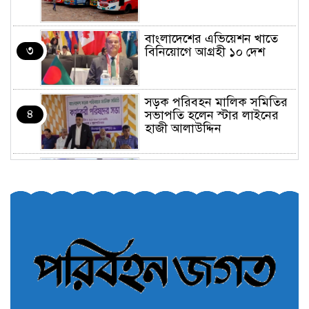
বাংলাদেশের এভিয়েশন খাতে
৩
বিনিয়োগে আগ্রহী ১০ দেশ
সড়ক পরিবহন মালিক সমিতির
৪
সভাপতি হলেন স্টার লাইনের
হাজী আলাউদ্দিন
তরুণরা ট্রাফিক নিয়ন্ত্রণে নামুক
৫
আবার
পেট্রোনাস লুব্রিক্যান্টস বিক্রি
৬
করবে মেঘনা পেট্রোলিয়াম
অনির্দিষ্টকালের জন্য বাংলাদেশে
৭
ভারতীয় সব ভিসা সেন্টার বন্ধ