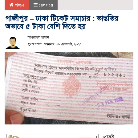
প্রচ্ছদ
রেলওয়ে
গাজীপুর – ঢাকা টিকেট সমাচার : ভাঙতির
অভাবে ৫ টাকা বেশি দিতে হয়
আশরাফুল হাসান
আপডেট : মঙ্গলবার, ২৮ ফেব্রুয়ারী, ২০২৩
প্রায়ই