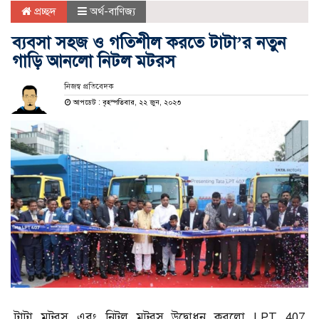
প্রচ্ছদ
অর্থ-বাণিজ্য
ব্যবসা সহজ ও গতিশীল করতে টাটা’র নতুন
গাড়ি আনলো নিটল মটরস
নিজস্ব প্রতিবেদক
আপডেট : বৃহস্পতিবার, ২২ জুন, ২০২৩
টাটা মটরস এবং নিটল মটরস উদ্বোধন করলো LPT 407