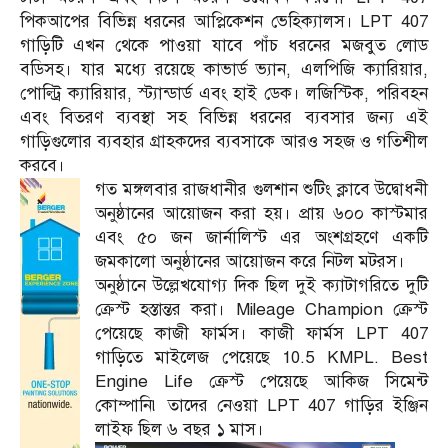
পিকআপের বিভিন্ন ধরনের আপ্লিকেশন ভেহিক্যালস। LPT 407
গাড়িটি এখন থেকে পাওয়া যাবে পাঁচ ধরনের মজবুত লোড
বডিসহ। যার মধ্যে রয়েছে কাভার্ড ভ্যান, এলপিজি ক্যারিয়ার,
পোল্ট্রি ক্যারিয়ার, স্ট্যান্ডার্ড এবং হাই ডেক। লজিস্টিক, পরিবহন
এবং বিতরণ ব্যবস্থা সহ বিভিন্ন ধরনের ব্যবসার জন্য এই
গাড়িগুলোর ব্যবহার গ্রাহকদের ব্যবসাকে আরও সহজ ও গতিশীল
করবে।
গত মঙ্গলবার রাজধানীর গুলশান শুটিং ক্লাবে উদ্বোধনী
অনুষ্ঠানের আয়োজন করা হয়। প্রায় ৬০০ কাস্টমার
এবং ৫০ জন জার্নালিস্ট এর অংশগ্রহণে একটি
জমকালো অনুষ্ঠানের আয়োজন করে নিটল মটরস।
অনুষ্ঠানে উল্লেখযোগ্য দিক ছিল দুই ক্যাটাগরিতে দুটি
ক্রেস্ট হস্তান্তর করা। Mileage Champion ক্রেস্ট
পেয়েছে কাজী ফার্মস। কাজী ফার্মস LPT 407
গাড়িতে মাইলেজ পেয়েছে 10.5 KMPL. Best
Engine Life ক্রেস্ট পেয়েছে আকিজ সিমেন্ট
কোম্পানি৷ তাদের নেওয়া LPT 407 গাড়ির ইঞ্জিন
লাইফ ছিল ৬ বছর ১ মাস।