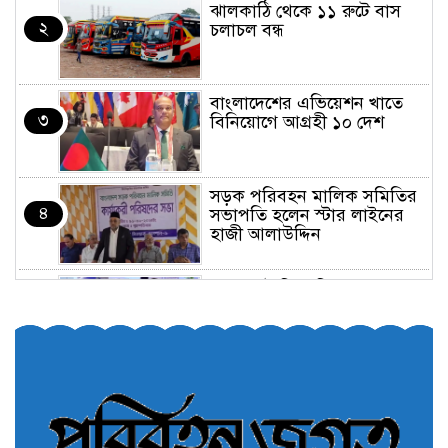
ঝালকাঠি থেকে ১১ রুটে বাস
২
চলাচল বন্ধ
বাংলাদেশের এভিয়েশন খাতে
৩
বিনিয়োগে আগ্রহী ১০ দেশ
সড়ক পরিবহন মালিক সমিতির
৪
সভাপতি হলেন স্টার লাইনের
হাজী আলাউদ্দিন
তরুণরা ট্রাফিক নিয়ন্ত্রণে নামুক
৫
আবার
পেট্রোনাস লুব্রিক্যান্টস বিক্রি
৬
করবে মেঘনা পেট্রোলিয়াম