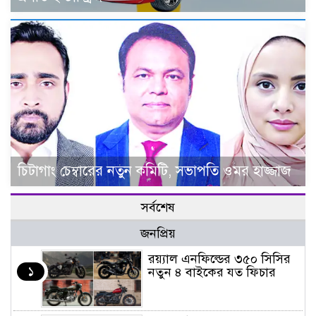
চিটাগাং চেম্বারের নতুন কমিটি, সভাপতি ওমর হাজ্জাজ
সর্বশেষ
জনপ্রিয়
র‌য়্যাল এনফিল্ডের ৩৫০ সিসির
১
নতুন ৪ বাইকের যত ফিচার