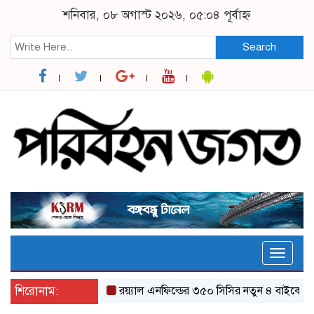
শনিবার, ০৮ অগাস্ট ২০২৬, ০৫:০৪ পূর্বাহ্ন
Search
Toggle
naviga
শিরোনাম:
র‌য়্যাল এনফিল্ডের ৩৫০ সিসির নতুন ৪ বাইকের যত ফিচ