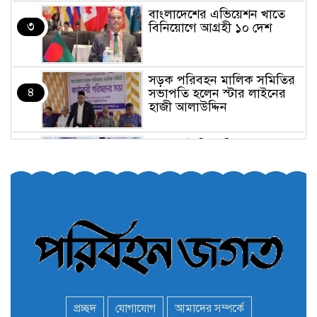
বাংলাদেশের এভিয়েশন খাতে
৩
বিনিয়োগে আগ্রহী ১০ দেশ
সড়ক পরিবহন মালিক সমিতির
৪
সভাপতি হলেন স্টার লাইনের
হাজী আলাউদ্দিন
তরুণরা ট্রাফিক নিয়ন্ত্রণে নামুক
৫
আবার
পেট্রোনাস লুব্রিক্যান্টস বিক্রি
৬
করবে মেঘনা পেট্রোলিয়াম
অনির্দিষ্টকালের জন্য বাংলাদেশে
৭
ভারতীয় সব ভিসা সেন্টার বন্ধ
প্রচ্ছদ
যোগাযোগ
আমাদের সম্পর্কে