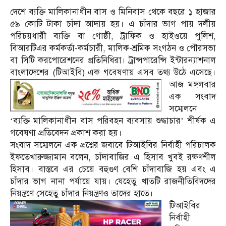
দেশে ব্যক্তি মালিকানাধীন বাস ও মিনিবাস থেকে বছরে ১ হাজার
৫৯ কোটি টাকা চাঁদা আদায় হয়। এ চাঁদার ভাগ পায় দলীয়
পরিচয়ধারী ব্যক্তি বা গোষ্ঠী, ট্রাফিক ও হাইওয়ে পুলিশ,
বিআরটিএর কর্মকর্তা-কর্মচারী, মালিক-শ্রমিক সংগঠন ও পৌরসভা
বা সিটি করপোরেশনের প্রতিনিধিরা। ট্রান্সপারেন্সি ইন্টারন্যাশনাল
বাংলাদেশের (টিআইবি) এক গবেষণায় এসব তথ্য উঠে এসেছে।
আজ মঙ্গলবার
এক সংবাদ
সম্মেলনে
‘ব্যক্তি মালিকানাধীন বাস পরিবহন ব্যবসায় শুদ্ধাচার’ শীর্ষক এ
গবেষণা প্রতিবেদন প্রকাশ করা হয়।
সংবাদ সম্মেলনে এক প্রশ্নের জবাবে টিআইবির নির্বাহী পরিচালক
ইফতেখারুজ্জামান বলেন, চাঁদাবাজির এ হিসাব খুবই রক্ষণশীল
হিসাব। বাস্তবে এর চেয়ে বহুগুণ বেশি চাঁদাবাজি হয় এবং এ
চাঁদার ভাগ নানা পর্যায়ে যায়। যেহেতু খাতটি রাজনীতিবিদদের
নিয়ন্ত্রণে সেহেতু চাঁদার নিয়ন্ত্রণও তাদের হাতে।
টিআইবির
নির্বাহী