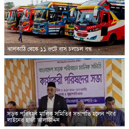
ঝালকাঠি থেকে ১১ রুটে বাস চলাচল বন্ধ
সড়ক পরিবহন মালিক সমিতির সভাপতি হলেন স্টার
লাইনের হাজী আলাউদ্দিন