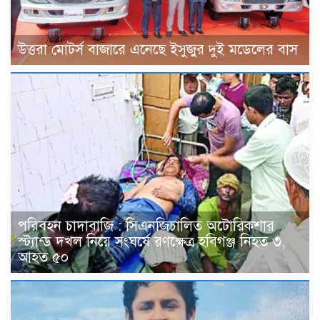
উত্তরা মোটর্স বাজারে এনেছে ইসুজুর দুই মডেলের বাস
পরিবহন চাদাবাজি : সিএনজিচালিত অটোরিকশার
স্ট্যান্ড দখল নিয়ে সংঘর্ষে রণক্ষেত্র হবিগঞ্জ নিহত ৩,
আহত ৫০