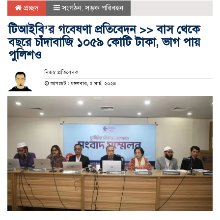
প্রচ্ছদ
সংগঠন
,
সড়ক পরিবহন
টিআইবি’র গবেষণা প্রতিবেদন >> বাস থেকে
বছরে চাঁদাবা‌জি ১০৫৯ কোটি টাকা, ভাগ পায়
পুলিশও
নিজস্ব প্রতিবেদক
আপডেট : মঙ্গলবার, ৫ মার্চ, ২০২৪