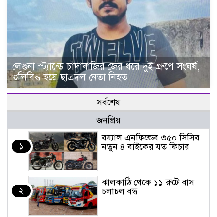
লেগুনা স্ট্যান্ডে চাঁদাবাজির জের ধরে দুই গ্রুপে সংঘর্ষ,
গুলিবিদ্ধ হয়ে ছাত্রদল নেতা নিহত
সর্বশেষ
জনপ্রিয়
র‌য়্যাল এনফিল্ডের ৩৫০ সিসির
১
নতুন ৪ বাইকের যত ফিচার
ঝালকাঠি থেকে ১১ রুটে বাস
২
চলাচল বন্ধ